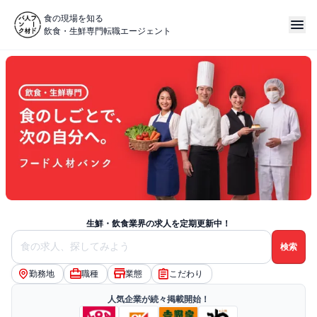
食の現場を知る
飲食・生鮮専門転職エージェント
食のしごとで、次の自分へ。｜フード人材バンク
生鮮・飲食業界の求人を定期更新中！
勤務地
職種
業態
こだわり
人気企業が続々掲載開始！