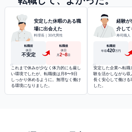
転職して、よかった。
安定した休暇のある職
経験が
場に出会えた
介して
料理長｜30代男性
寿司職人
転職前
転職後
転職前
420
休日
休日
年収
万円
不安定
2~8
月
日
“
“
これまで休みが少なく体力的にも厳し
安定した企業へ転職
い環境でしたが、転職後は月8〜9日
験を活かしながら収
しっかり休めるように。無理なく働け
長く安心して働ける
る環境になりました。
した。