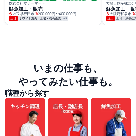
株式会社マミーマート
大黒天物産株式会
鮮魚加工・販売
鮮魚加工・販
埼玉県行田市
200,000円〜400,000円
大阪府和泉市
注目
ホワイト志向
上場・成長企業
+5
注目
上場・成長企
いまの仕事も、
やってみたい仕事も。
職種から探す