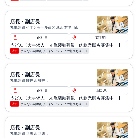
店長・副店長
丸亀製麺 イオンモール高の原店 木津川市
正社員
京都府
うどん【大手求人！丸亀製麺募集！肉親業態も募集中！】
注目
まかない制度あり
インセンティブ制度あり
+3
店長・副店長
丸亀製麺 柳井店 柳井市
正社員
山口県
うどん【大手求人！丸亀製麺募集！肉親業態も募集中！】
注目
まかない制度あり
インセンティブ制度あり
+3
店長・副店長
丸亀製麺 立川店 立川市