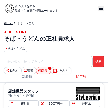
食の現場を知る
飲食・生鮮専門転職エージェント
ホーム
そば・うどん
JOB LISTING
そば・うどんの正社員求人
そば・うどん
勤務地
職種
業態
こだわり
給与順
新着順
店舗運営スタッフ
岡むらうさく 静岡市
正社員
360万円〜
静岡県