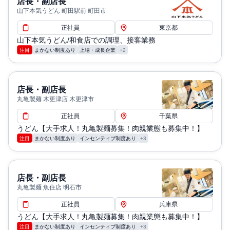
店長・副店長
山下本気うどん 町田駅前 町田市
正社員
東京都
山下本気うどん/和食店での調理、接客業務
注目
まかない制度あり
上場・成長企業
+2
店長・副店長
丸亀製麺 木更津店 木更津市
正社員
千葉県
うどん【大手求人！丸亀製麺募集！肉親業態も募集中！】
注目
まかない制度あり
インセンティブ制度あり
+3
店長・副店長
丸亀製麺 魚住店 明石市
正社員
兵庫県
うどん【大手求人！丸亀製麺募集！肉親業態も募集中！】
注目
まかない制度あり
インセンティブ制度あり
+3