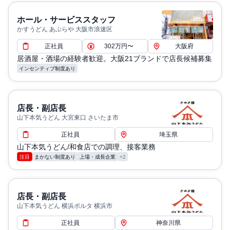
ホール・サービススタッフ
かすうどん あぶらや 大阪市浪速区
正社員
302万円〜
大阪府
居酒屋・酒場の経験者歓迎。大阪21ブランドで店長候補募集
インセンティブ制度あり
店長・副店長
山下本気うどん 大宮東口 さいたま市
正社員
埼玉県
山下本気うどん/和食店での調理、接客業務
注目
まかない制度あり
上場・成長企業
+2
店長・副店長
山下本気うどん 横浜ポルタ 横浜市
正社員
神奈川県