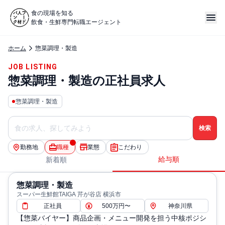
食の現場を知る
飲食・生鮮専門転職エージェント
ホーム
惣菜調理・製造
JOB LISTING
惣菜調理・製造の正社員求人
惣菜調理・製造
勤務地
職種
業態
こだわり
給与順
新着順
惣菜調理・製造
スーパー生鮮館TAIGA 芹が谷店 横浜市
正社員
500万円〜
神奈川県
【惣菜バイヤー】商品企画・メニュー開発を担う中核ポジシ