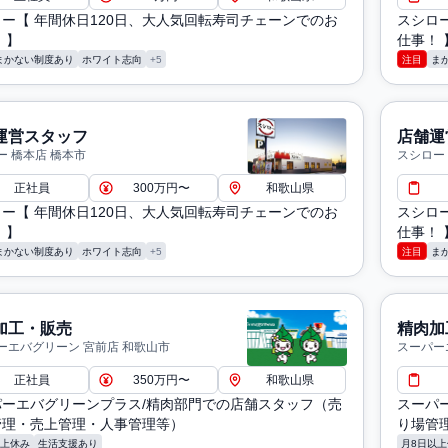
ー【 年間休日120日、大人気回転寿司チェーンでのお
スシロ
 】
仕事！ 
まかない制度あり
ホワイト志向
+5
注目
ま
運営スタッフ
店舗運
ー 橋本店 橋本市
スシロー
正社員
300万円〜
和歌山県
ー【 年間休日120日、大人気回転寿司チェーンでのお
スシロ
 】
仕事！ 
まかない制度あり
ホワイト志向
+5
注目
ま
加工・販売
精肉加
ーエバグリーン 宮前店 和歌山市
スーパー
市
正社員
350万円〜
和歌山県
パーエバグリーンプラス/精肉部門での店舗スタッフ（売
スーパ
管理・売上管理・人事管理等）
り場管
以上休み
生活支援あり
月8日以上