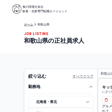
食の現場を知る
飲食・生鮮専門転職エージェント
ホーム
和歌山県
JOB LISTING
和歌山県の正社員求人
和歌山
絞り込む
すべてクリア
勤務地
キッ
にぎり
北海道・東北
グル
か？