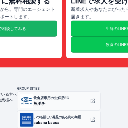
トに無料相談する
LINEで求人を受
から。専門のエージェント
新着求人やあなたにぴったり
ポートします。
届きます。
で相談してみる
生鮮のLIN
飲食のLIN
GROUP SITES
ている方へ
飲食店専用の生鮮品EC
企業様へ
魚ポチ
いつも新しい発見のある街の魚屋
sakana bacca