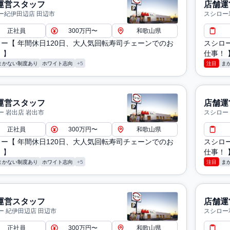
運営スタッフ
店舗運
ー紀伊田辺店 田辺市
スシロー
正社員
300万円〜
和歌山県
ー【 年間休日120日、大人気回転寿司チェーンでのお
スシロ
 】
仕事！ 
まかない制度あり
ホワイト志向
+5
注目
ま
運営スタッフ
店舗運
ー 岩出店 岩出市
スシロー
正社員
300万円〜
和歌山県
ー【 年間休日120日、大人気回転寿司チェーンでのお
スシロ
 】
仕事！ 
まかない制度あり
ホワイト志向
+5
注目
ま
運営スタッフ
店舗運
ー 紀伊田辺店 田辺市
スシロー
正社員
300万円〜
和歌山県