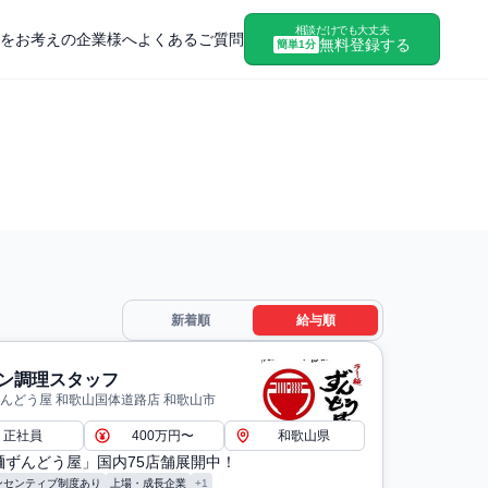
相談だけでも大丈夫
をお考えの企業様へ
よくあるご質問
無料登録する
簡単1分
新着順
給与順
ン調理スタッフ
ずんどう屋 和歌山国体道路店 和歌山市
正社員
400万円〜
和歌山県
麺ずんどう屋」国内75店舗展開中！
ンセンティブ制度あり
上場・成長企業
+1