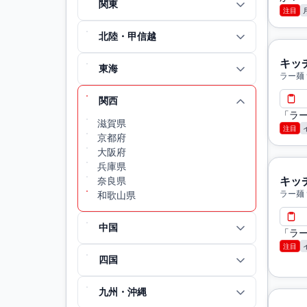
関東
注目
北陸・甲信越
キッ
東海
ラー麺
関西
「ラ
滋賀県
注目
京都府
大阪府
兵庫県
奈良県
キッ
ラー麺
和歌山県
中国
「ラ
注目
四国
九州・沖縄