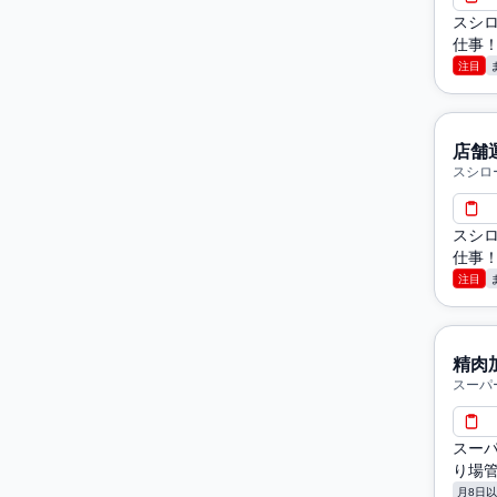
スシロ
仕事！
注目
店舗
スシロ
スシロ
仕事！
注目
精肉
スーパ
スー
り場
月8日