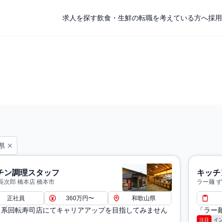
求人を探す
飲食・生鮮の転職を考えている方へ
採用
県
チン調理スタッフ
キッチ
長次郎 橋本店 橋本市
ラー麺 
正社員
360万円〜
和歌山県
メ系回転寿司店にてキャリアアップを目指してみません
「ラー
注目
イ