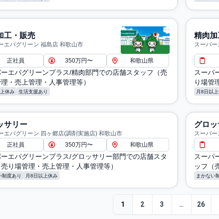
加工・販売
精肉加
ーエバグリーン 福島店 和歌山市
スーパー
歌山市
正社員
350万円〜
和歌山県
パーエバグリーンプラス/精肉部門での店舗スタッフ（売
スーパ
管理・売上管理・人事管理等）
り場管
以上休み
生活支援あり
月8日以上
ッサリー
グロッ
ーエバグリーン 四ヶ郷店(調剤実施店) 和歌山市
スーパー
正社員
350万円〜
和歌山県
パーエバグリーンプラス/グロッサリー部門での店舗スタ
スーパ
（売り場管理・売上管理・人事管理等）
ッフ（
い制度あり
月8日以上休み
まかない
1
2
3
…
26