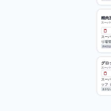
精肉
スーパ
スー
り場
月8日
グロ
スーパ
スー
ッフ
まかな