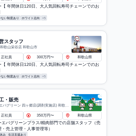
ー【 年間休日120日、大人気回転寿司チェーンでのお
】
かない制度あり
ホワイト志向
+5
営スタッフ
 和歌山栄谷店 和歌山市
正社員
300万円〜
和歌山県
ー【 年間休日120日、大人気回転寿司チェーンでのお
】
かない制度あり
ホワイト志向
+5
工・販売
エバグリーン 四ヶ郷店(調剤実施店) 和歌山
正社員
350万円〜
和歌山県
ーエバグリーンプラス/精肉部門での店舗スタッフ（売
理・売上管理・人事管理等）
休み
生活支援あり