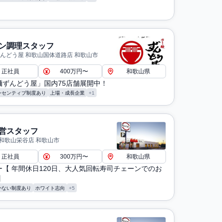
ン調理スタッフ
ずんどう屋 和歌山国体道路店 和歌山市
正社員
400万円〜
和歌山県
麺ずんどう屋」国内75店舗展開中！
ンセンティブ制度あり
上場・成長企業
+1
営スタッフ
和歌山栄谷店 和歌山市
正社員
300万円〜
和歌山県
ー【 年間休日120日、大人気回転寿司チェーンでのお
】
かない制度あり
ホワイト志向
+5