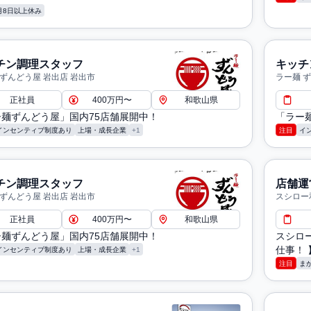
月8日以上休み
チン調理スタッフ
キッチ
 ずんどう屋 岩出店 岩出市
ラー麺 
正社員
400万円〜
和歌山県
ー麺ずんどう屋」国内75店舗展開中！
「ラー
インセンティブ制度あり
上場・成長企業
+1
注目
イ
チン調理スタッフ
店舗運
 ずんどう屋 岩出店 岩出市
スシロー
正社員
400万円〜
和歌山県
ー麺ずんどう屋」国内75店舗展開中！
スシロ
仕事！ 
インセンティブ制度あり
上場・成長企業
+1
注目
ま