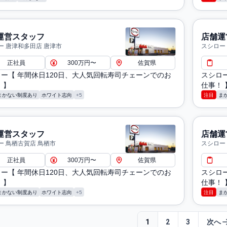
運営スタッフ
店舗運
ー 唐津和多田店 唐津市
スシロー
正社員
300万円〜
佐賀県
ー【 年間休日120日、大人気回転寿司チェーンでのお
スシロ
 】
仕事！ 
まかない制度あり
ホワイト志向
+5
注目
ま
運営スタッフ
店舗運
ー 鳥栖古賀店 鳥栖市
スシロー
正社員
300万円〜
佐賀県
ー【 年間休日120日、大人気回転寿司チェーンでのお
スシロ
 】
仕事！ 
まかない制度あり
ホワイト志向
+5
注目
ま
1
2
3
次へ