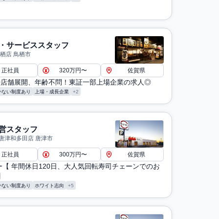
・サービススタッフ
鳥栖店 鳥栖市
正社員
320万円〜
佐賀県
30店舗展開、年齢不問！東証一部上場企業の求人◎
かない制度あり
上場・成長企業
+2
営スタッフ
唐津和多田店 唐津市
正社員
300万円〜
佐賀県
ー【 年間休日120日、大人気回転寿司チェーンでのお
】
かない制度あり
ホワイト志向
+5