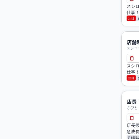
スシロ
仕事！
注目
店舗
スシロ
スシロ
仕事！
注目
店長
さびと
店長
急成
月8日