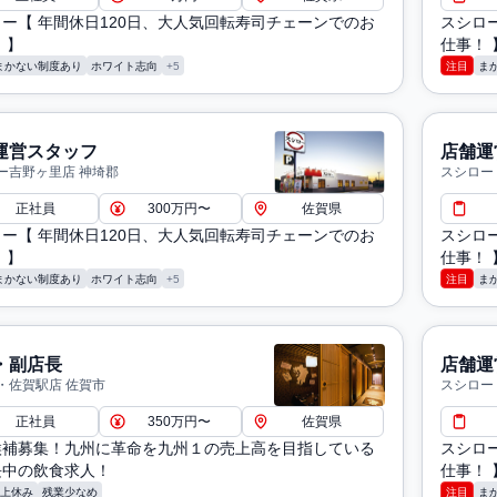
ー【 年間休日120日、大人気回転寿司チェーンでのお
スシロ
 】
仕事！ 
まかない制度あり
ホワイト志向
+5
注目
ま
運営スタッフ
店舗運
ー吉野ヶ里店 神埼郡
スシロー
正社員
300万円〜
佐賀県
ー【 年間休日120日、大人気回転寿司チェーンでのお
スシロ
 】
仕事！ 
まかない制度あり
ホワイト志向
+5
注目
ま
・副店長
店舗運
・佐賀駅店 佐賀市
スシロー
正社員
350万円〜
佐賀県
候補募集！九州に革命を九州１の売上高を目指している
スシロ
長中の飲食求人！
仕事！ 
以上休み
残業少なめ
注目
ま