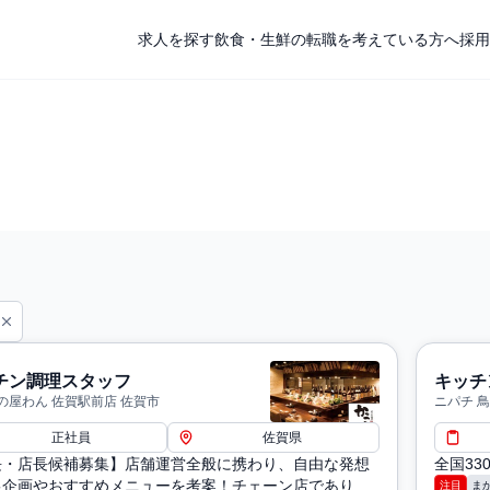
求人を探す
飲食・生鮮の転職を考えている方へ
採用
チン調理スタッフ
キッチ
の屋わん 佐賀駅前店 佐賀市
ニパチ 
正社員
佐賀県
長・店長候補募集】店舗運営全般に携わり、自由な発想
全国3
促企画やおすすめメニューを考案！チェーン店でありな
注目
ま