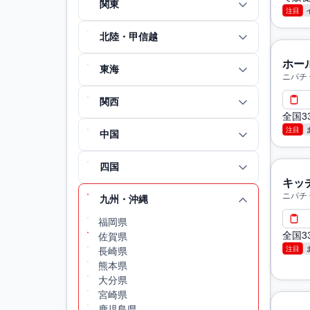
関東
がら
注目
北陸・甲信越
ホー
東海
ニパチ
関西
全国3
注目
中国
四国
キッ
ニパチ
九州・沖縄
福岡県
全国3
佐賀県
注目
長崎県
熊本県
大分県
宮崎県
鹿児島県