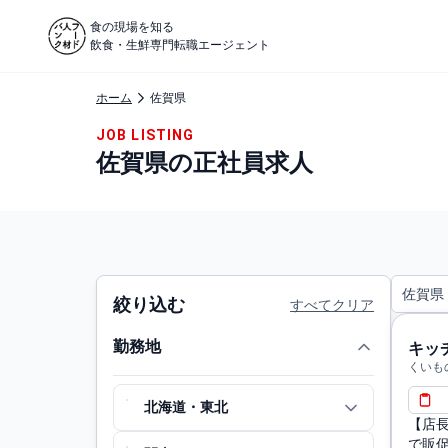
食の現場を知る
飲食・生鮮専門転職エージェント
ホーム
佐賀県
JOB LISTING
佐賀県の正社員求人
佐賀県
絞り込む
すべてクリア
勤務地
キッ
くいも
北海道・東北
【店
で販