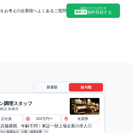
相談だけでも大丈夫
をお考えの企業様へ
よくあるご質問
無料登録する
簡単1分
新着順
給与順
ン調理スタッフ
鳥栖店 鳥栖市
正社員
320万円〜
佐賀県
30店舗展開、年齢不問！東証一部上場企業の求人◎
かない制度あり
上場・成長企業
+2