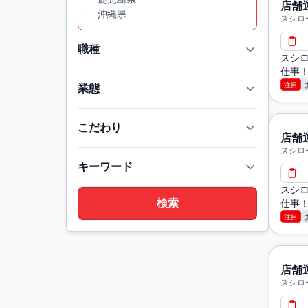
店舗
沖縄県
スシロ
職種
スシロ
仕事！
注目
業態
こだわり
店舗
スシロ
キーワード
スシロ
仕事！
注目
店舗
スシロ