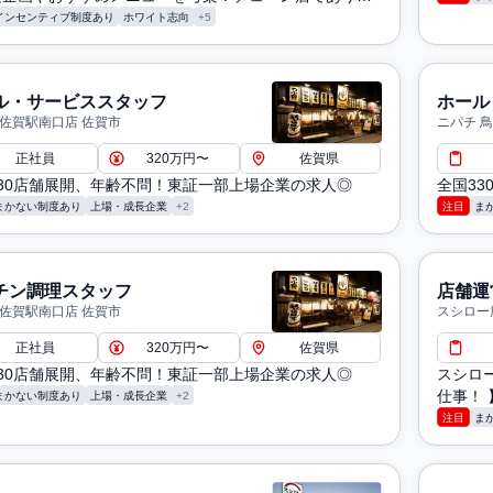
個性を活かせるチャンスです。
インセンティブ制度あり
ホワイト志向
+5
ル・サービススタッフ
ホール
 佐賀駅南口店 佐賀市
ニパチ 
正社員
320万円〜
佐賀県
30店舗展開、年齢不問！東証一部上場企業の求人◎
全国3
まかない制度あり
上場・成長企業
+2
注目
ま
チン調理スタッフ
店舗運
 佐賀駅南口店 佐賀市
スシロー
正社員
320万円〜
佐賀県
30店舗展開、年齢不問！東証一部上場企業の求人◎
スシロ
仕事！ 
まかない制度あり
上場・成長企業
+2
注目
ま