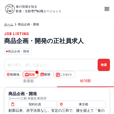
食の現場を知る
飲食・生鮮専門転職エージェント
ホーム
商品企画・開発
JOB LISTING
商品企画・開発の正社員求人
商品企画・開発
勤務地
職種
業態
こだわり
給与順
新着順
商品企画・開発
スーパー三和 木曽店 町田市
契約社員
東京都
創業以来、赤字決算なし。安定の三和で、腰を据えて「食の