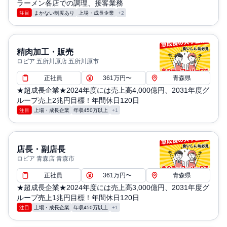
ラーメン各店での調理、接客業務
注目
まかない制度あり
上場・成長企業
+2
精肉加工・販売
ロピア 五所川原店 五所川原市
正社員
361万円〜
青森県
★超成長企業★2024年度には売上高4,000億円、2031年度グ
ループ売上2兆円目標！年間休日120日
注目
上場・成長企業
年収450万以上
+1
店長・副店長
ロピア 青森店 青森市
正社員
361万円〜
青森県
★超成長企業★2024年度には売上高3,000億円、2031年度グ
ループ売上1兆円目標！年間休日120日
注目
上場・成長企業
年収450万以上
+1