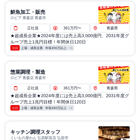
鮮魚加工・販売
ロピア 青森店 青森市
正社員
361万円〜
青森県
★超成長企業★2024年度には売上高3,000億円、2031年度グ
ループ売上1兆円目標！年間休日120日
注目
上場・成長企業
年収450万以上
+1
惣菜調理・製造
ロピア 青森店 青森市
正社員
361万円〜
青森県
★超成長企業★2024年度には売上高3,000億円、2031年度グ
ループ売上1兆円目標！年間休日120日
注目
上場・成長企業
年収450万以上
+1
キッチン調理スタッフ
くいもの屋わん 弘前駅前店 弘前市