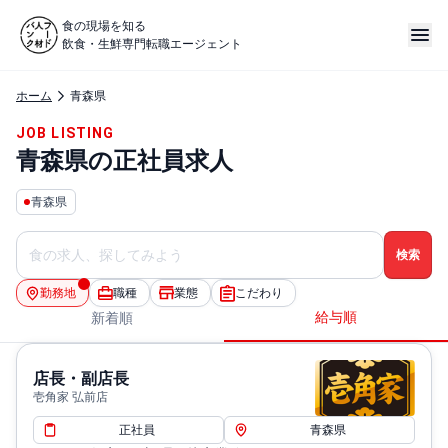
食の現場を知る
飲食・生鮮専門転職エージェント
ホーム
青森県
JOB LISTING
青森県の正社員求人
青森県
勤務地
職種
業態
こだわり
給与順
新着順
店長・副店長
壱角家 弘前店
正社員
青森県