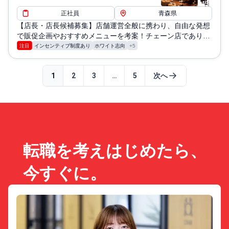
正社員
青森県
【店長・店長候補募集】店舗運営全般に携わり、自由な発想
で販促企画やおすすめメニューを考案！チェーン店でありな
がら個性を活かせるチャンスです。
注目
インセンティブ制度あり
ホワイト志向
+5
1
2
3
…
5
次へ
転職を考えはじめたら、
今すぐに。