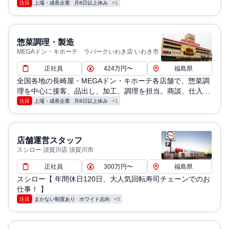
れ、価格設定、演出、販売なども現場で実施
注目
上場・成長企業
月8日以上休み
+1
惣菜調理・製造
MEGAドン・キホーテ ラパークいわき店 いわき市
正社員
424万円〜
福島県
全国各地の長崎屋・MEGAドン・キホーテ各店舗で、惣菜調
理を中心に接客、品出し、加工、調理を担当。商談、仕入
れ、価格設定、演出、販売なども現場で実施
注目
上場・成長企業
月8日以上休み
+1
店舗運営スタッフ
スシロー 須賀川店 須賀川市
正社員
300万円〜
福島県
スシロー【 年間休日120日、大人気回転寿司チェーンでのお
仕事！ 】
注目
まかない制度あり
ホワイト志向
+5