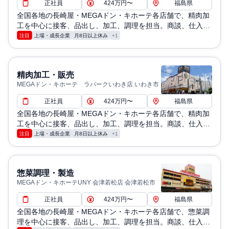
正社員
424万円〜
福島県
全国各地の長崎屋・MEGAドン・キホーテ各店舗で、精肉加
工を中心に接客、品出し、加工、調理を担当。商談、仕入
れ、価格設定、演出、販売なども現場で実施
注目
上場・成長企業
月8日以上休み
+1
精肉加工・販売
MEGAドン・キホーテ ラパークいわき店 いわき市
正社員
424万円〜
福島県
全国各地の長崎屋・MEGAドン・キホーテ各店舗で、精肉加
工を中心に接客、品出し、加工、調理を担当。商談、仕入
れ、価格設定、演出、販売なども現場で実施
注目
上場・成長企業
月8日以上休み
+1
惣菜調理・製造
MEGAドン・キホーテUNY 会津若松店 会津若松市
正社員
424万円〜
福島県
全国各地の長崎屋・MEGAドン・キホーテ各店舗で、惣菜調
理を中心に接客、品出し、加工、調理を担当。商談、仕入