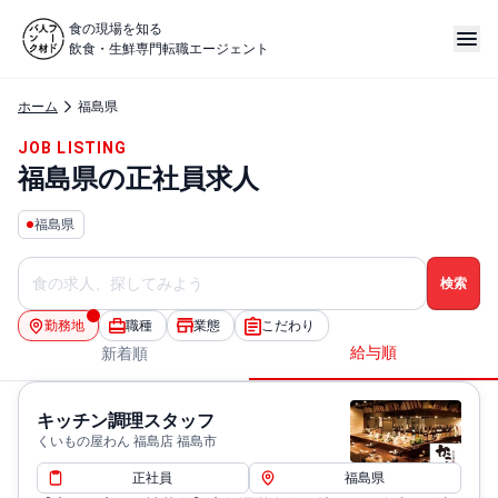
食の現場を知る
飲食・生鮮専門転職エージェント
ホーム
福島県
JOB LISTING
福島県の正社員求人
福島県
勤務地
職種
業態
こだわり
給与順
新着順
キッチン調理スタッフ
くいもの屋わん 福島店 福島市
正社員
福島県