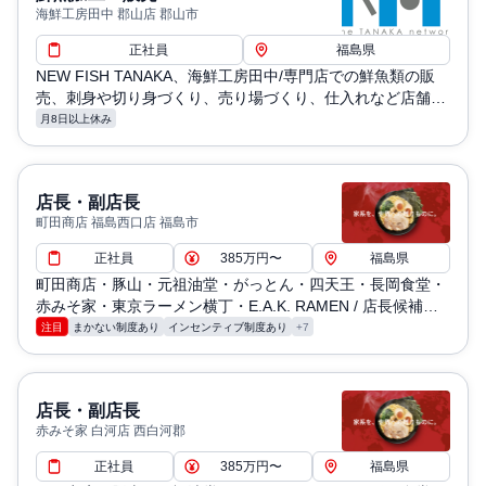
海鮮⼯房⽥中 郡山店 郡山市
正社員
福島県
NEW FISH TANAKA、海鮮工房田中/専門店での鮮魚類の販
売、刺身や切り身づくり、売り場づくり、仕入れなど店舗運
営全般
月8日以上休み
店長・副店長
町田商店 福島西口店 福島市
正社員
385万円〜
福島県
町田商店・豚山・元祖油堂・がっとん・四天王・長岡食堂・
赤みそ家・東京ラーメン横丁・E.A.K. RAMEN / 店長候補と
しての業務（仕込み・調理・洗浄・発注・シフト管理・売上
注目
まかない制度あり
インセンティブ制度あり
+7
管理など）
店長・副店長
赤みそ家 白河店 西白河郡
正社員
385万円〜
福島県