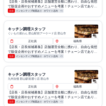
【店長・店長候補募集】店舗運営全般に携わり、自由な発想
で販促企画やおすすめメニューを考案！チェーン店でありな
がら個性を活かせるチャンスです。
注目
インセンティブ制度あり
ホワイト志向
+5
キッチン調理スタッフ
くいもの屋わん 郡山駅前アーケード店 郡山市
正社員
福島県
【店長・店長候補募集】店舗運営全般に携わり、自由な発想
で販促企画やおすすめメニューを考案！チェーン店でありな
がら個性を活かせるチャンスです。
注目
インセンティブ制度あり
ホワイト志向
+5
キッチン調理スタッフ
九州自慢 郡山駅前通り店 郡山市
正社員
福島県
【店長・店長候補募集】店舗運営全般に携わり、自由な発想
で販促企画やおすすめメニューを考案！チェーン店でありな
がら個性を活かせるチャンスです。
注目
インセンティブ制度あり
ホワイト志向
+5