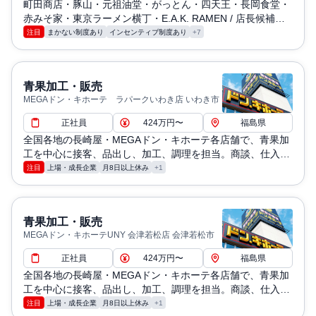
町田商店・豚山・元祖油堂・がっとん・四天王・長岡食堂・
赤みそ家・東京ラーメン横丁・E.A.K. RAMEN / 店長候補と
しての業務（仕込み・調理・洗浄・発注・シフト管理・売上
注目
まかない制度あり
インセンティブ制度あり
+7
管理など）
青果加工・販売
MEGAドン・キホーテ ラパークいわき店 いわき市
正社員
424万円〜
福島県
全国各地の長崎屋・MEGAドン・キホーテ各店舗で、青果加
工を中心に接客、品出し、加工、調理を担当。商談、仕入
れ、価格設定、演出、販売なども現場で実施
注目
上場・成長企業
月8日以上休み
+1
青果加工・販売
MEGAドン・キホーテUNY 会津若松店 会津若松市
正社員
424万円〜
福島県
全国各地の長崎屋・MEGAドン・キホーテ各店舗で、青果加
工を中心に接客、品出し、加工、調理を担当。商談、仕入
れ、価格設定、演出、販売なども現場で実施
注目
上場・成長企業
月8日以上休み
+1