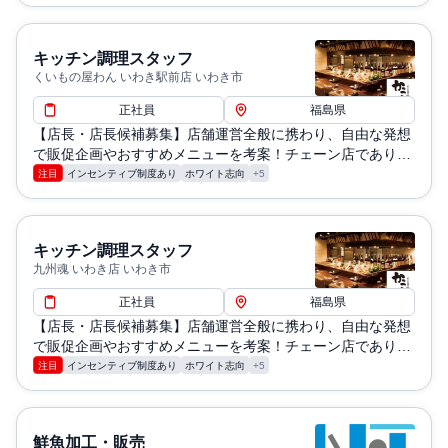
キッチン調理スタッフ
くいもの屋わん いわき駅前店 いわき市
正社員
福島県
【店長・店長候補募集】店舗運営全般に携わり、自由な発想
で販促企画やおすすめメニューを考案！チェーン店でありな
がら個性を活かせるチャンスです。
注目
インセンティブ制度あり
ホワイト志向
+5
キッチン調理スタッフ
九州魂 いわき店 いわき市
正社員
福島県
【店長・店長候補募集】店舗運営全般に携わり、自由な発想
で販促企画やおすすめメニューを考案！チェーン店でありな
がら個性を活かせるチャンスです。
注目
インセンティブ制度あり
ホワイト志向
+5
鮮魚加工・販売