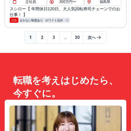
正社員
300万円〜
福島県
スシロー【 年間休日120日、大人気回転寿司チェーンでのお
仕事！ 】
注目
まかない制度あり
ホワイト志向
+5
1
2
3
…
30
次へ
転職を考えはじめたら、
今すぐに。