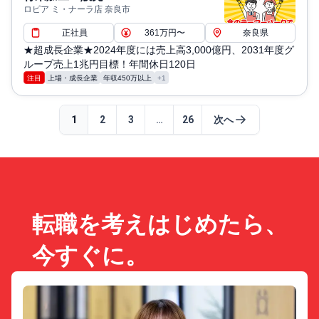
ロピア ミ・ナーラ店 奈良市
正社員
361万円〜
奈良県
★超成長企業★2024年度には売上高3,000億円、2031年度グ
ループ売上1兆円目標！年間休日120日
注目
上場・成長企業
年収450万以上
+1
1
2
3
…
26
次へ
転職を考えはじめたら、
今すぐに。