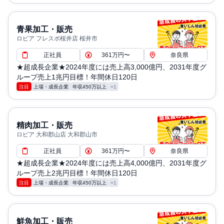
青果加工・販売
ロピア フレスポ桜井店 桜井市
正社員
361万円〜
奈良県
★超成長企業★2024年度には売上高3,000億円、2031年度グ
ループ売上1兆円目標！年間休日120日
注目
上場・成長企業
年収450万以上
+1
精肉加工・販売
ロピア 大和郡山店 大和郡山市
正社員
361万円〜
奈良県
★超成長企業★2024年度には売上高4,000億円、2031年度グ
ループ売上2兆円目標！年間休日120日
注目
上場・成長企業
年収450万以上
+1
鮮魚加工・販売