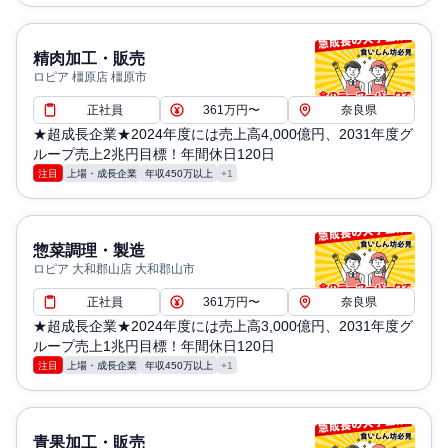
精肉加工・販売
ロピア 橿原店 橿原市
正社員
361万円〜
奈良県
★超成長企業★2024年度には売上高4,000億円、2031年度グ
ループ売上2兆円目標！年間休日120日
注目
上場・成長企業
年収450万以上
+1
惣菜調理・製造
ロピア 大和郡山店 大和郡山市
正社員
361万円〜
奈良県
★超成長企業★2024年度には売上高3,000億円、2031年度グ
ループ売上1兆円目標！年間休日120日
注目
上場・成長企業
年収450万以上
+1
青果加工・販売