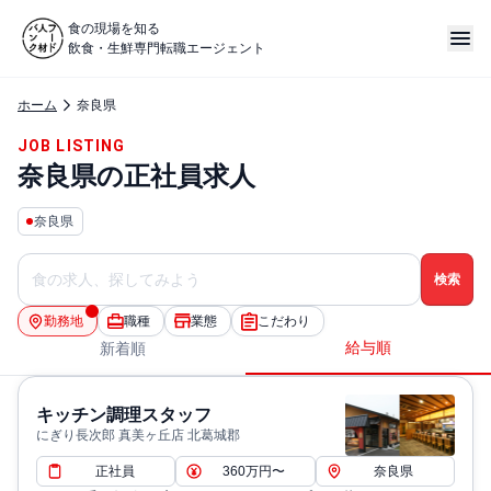
食の現場を知る
飲食・生鮮専門転職エージェント
ホーム
奈良県
JOB LISTING
奈良県の正社員求人
奈良県
勤務地
職種
業態
こだわり
給与順
新着順
キッチン調理スタッフ
にぎり長次郎 真美ヶ丘店 北葛城郡
正社員
360万円〜
奈良県