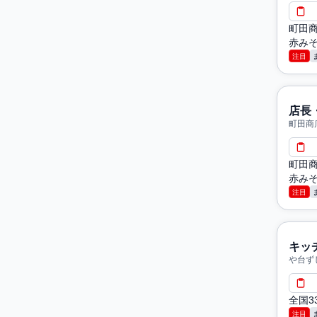
町田
赤みそ
ての
注目
理な
店長
町田商
町田
赤みそ
ての
注目
理な
キッ
や台ず
全国3
注目