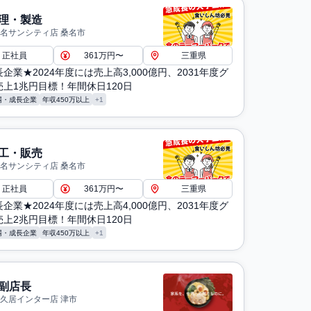
理・製造
桑名サンシティ店 桑名市
正社員
361万円〜
三重県
企業★2024年度には売上高3,000億円、2031年度グ
上1兆円目標！年間休日120日
場・成長企業
年収450万以上
+1
工・販売
桑名サンシティ店 桑名市
正社員
361万円〜
三重県
企業★2024年度には売上高4,000億円、2031年度グ
上2兆円目標！年間休日120日
場・成長企業
年収450万以上
+1
副店長
 久居インター店 津市