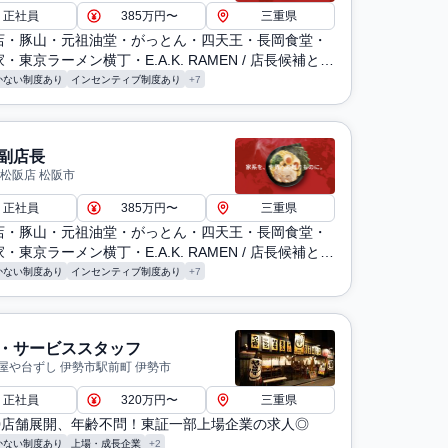
正社員
385万円〜
三重県
店・豚山・元祖油堂・がっとん・四天王・長岡食堂・
・東京ラーメン横丁・E.A.K. RAMEN / 店長候補とし
務（仕込み・調理・洗浄・発注・シフト管理・売上管
かない制度あり
インセンティブ制度あり
+7
）
副店長
 松阪店 松阪市
正社員
385万円〜
三重県
店・豚山・元祖油堂・がっとん・四天王・長岡食堂・
・東京ラーメン横丁・E.A.K. RAMEN / 店長候補とし
務（仕込み・調理・洗浄・発注・シフト管理・売上管
かない制度あり
インセンティブ制度あり
+7
）
・サービススタッフ
屋や台ずし 伊勢市駅前町 伊勢市
正社員
320万円〜
三重県
30店舗展開、年齢不問！東証一部上場企業の求人◎
かない制度あり
上場・成長企業
+2