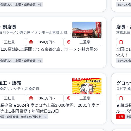
い制度あり
上場・成長企業
+1
まかない
・副店長
店長・
白川ラーメン魁力屋 イオンモール東員店 員弁
京都北白
町
正社員
350万円〜
三重県
に120店舗以上展開してる京都北白川ラーメン魁力屋の
全国に
！
求人！
い制度あり
上場・成長企業
+1
まかない
加工・販売
グロッ
 桑名サンシティ店 桑名市
ロピア 
正社員
361万円〜
三重県
長企業★2024年度には売上高3,000億円、2031年度グ
★超成長
売上1兆円目標！年間休日120日
ループ売
上場・成長企業
年収450万以上
+1
注目
上