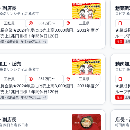
・副店長
惣菜調
 桑名サンシティ店 桑名市
ロピア 
正社員
361万円〜
三重県
長企業★2024年度には売上高3,000億円、2031年度グ
★超成長
売上1兆円目標！年間休日120日
ループ売
上場・成長企業
年収450万以上
+1
注目
上
加工・販売
精肉加
 桑名サンシティ店 桑名市
ロピア 
正社員
361万円〜
三重県
長企業★2024年度には売上高3,000億円、2031年度グ
★超成長
売上1兆円目標！年間休日120日
ループ売
上場・成長企業
年収450万以上
+1
注目
上
・副店長
店長・
店 四日市店 四日市
町田商店