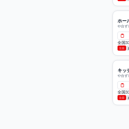
ホー
や台ず
全国3
注目
キッ
や台ず
全国3
注目