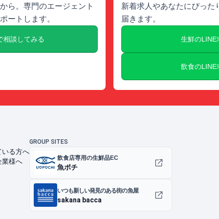
から。専門のエージェント
新着求人やあなたにぴったり
ポートします。
届きます。
で相談してみる
生鮮のLIN
飲食のLIN
GROUP SITES
ている方へ
飲食店専用の生鮮品EC
企業様へ
魚ポチ
いつも新しい発見のある街の魚屋
sakana bacca