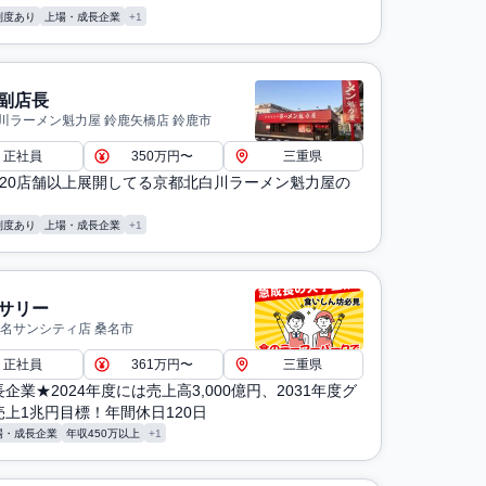
制度あり
上場・成長企業
+1
副店長
川ラーメン魁力屋 鈴鹿矢橋店 鈴鹿市
正社員
350万円〜
三重県
120店舗以上展開してる京都北白川ラーメン魁力屋の
制度あり
上場・成長企業
+1
サリー
桑名サンシティ店 桑名市
正社員
361万円〜
三重県
企業★2024年度には売上高3,000億円、2031年度グ
上1兆円目標！年間休日120日
場・成長企業
年収450万以上
+1