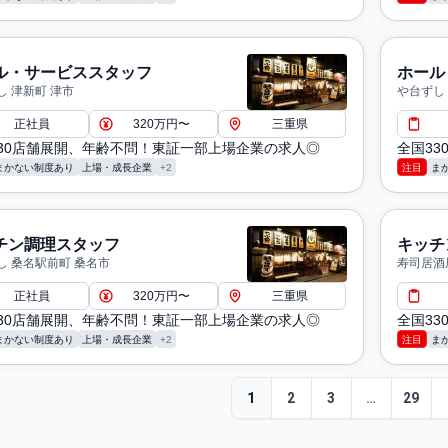
ル・サービススタッフ
ホール
し 津新町 津市
や台ずし
正社員
320万円〜
三重県
30店舗展開、年齢不問！東証一部上場企業の求人◎
全国3
まかない制度あり
上場・成長企業
+2
注目
ま
チン調理スタッフ
キッチ
し 桑名駅前町 桑名市
寿司居酒
正社員
320万円〜
三重県
30店舗展開、年齢不問！東証一部上場企業の求人◎
全国3
まかない制度あり
上場・成長企業
+2
注目
ま
1
2
3
…
29