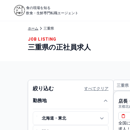
食の現場を知る
飲食・生鮮専門転職エージェント
ホーム
三重県
JOB LISTING
三重県の正社員求人
三重県
絞り込む
すべてクリア
勤務地
店長
京都北
市
北海道・東北
全国
求人