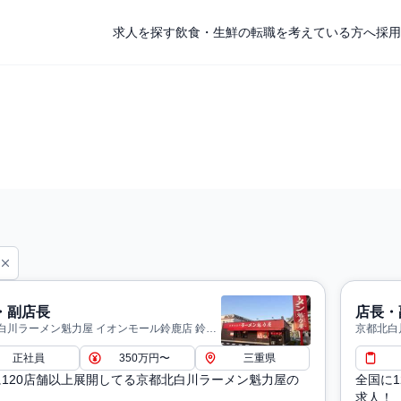
求人を探す
飲食・生鮮の転職を考えている方へ
採用
・副店長
店長・
白川ラーメン魁力屋 イオンモール鈴鹿店 鈴鹿
京都北白
正社員
350万円〜
三重県
に120店舗以上展開してる京都北白川ラーメン魁力屋の
全国に
！
求人！