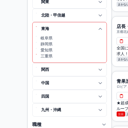
関東
まかな
北陸・甲信越
店長
東海
京都北
郡東員
岐阜県
静岡県
全国
愛知県
求人
三重県
まかな
関西
青果
中国
ロピア
四国
★超成
ループ
九州・沖縄
注目
職種