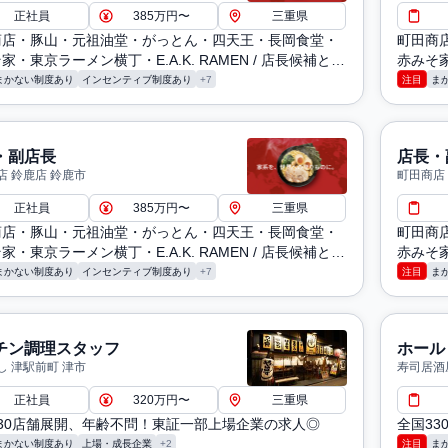
正社員
385万円〜
三重県
商店・豚山・元祖油堂・がっとん・四天王・長岡食堂・
町田商
家・東京ラーメン横丁・E.A.K. RAMEN / 店長候補とし
赤みそ家
業務（仕込み・調理・洗浄・発注・シフト管理・売上管
ての業
まかない制度あり
インセンティブ制度あり
+7
注目
ま
ど）
理など
・副店長
店長・
店 鈴鹿店 鈴鹿市
町田商店
正社員
385万円〜
三重県
商店・豚山・元祖油堂・がっとん・四天王・長岡食堂・
町田商
家・東京ラーメン横丁・E.A.K. RAMEN / 店長候補とし
赤みそ家
業務（仕込み・調理・洗浄・発注・シフト管理・売上管
ての業
まかない制度あり
インセンティブ制度あり
+7
注目
ま
ど）
理など
チン調理スタッフ
ホール
し 津駅前町 津市
寿司居酒
正社員
320万円〜
三重県
30店舗展開、年齢不問！東証一部上場企業の求人◎
全国3
まかない制度あり
上場・成長企業
+2
注目
ま