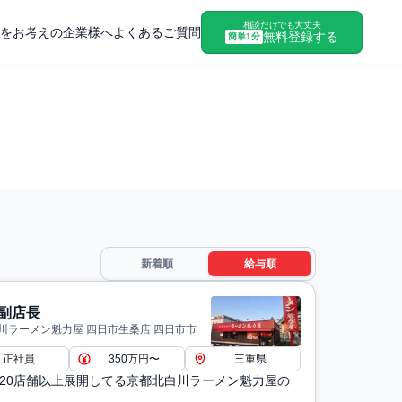
相談だけでも大丈夫
をお考えの企業様へ
よくあるご質問
無料登録する
簡単1分
新着順
給与順
副店長
川ラーメン魁力屋 四日市生桑店 四日市市
正社員
350万円〜
三重県
120店舗以上展開してる京都北白川ラーメン魁力屋の