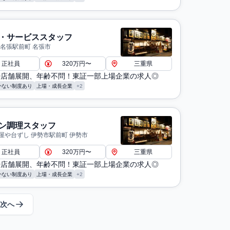
・サービススタッフ
 名張駅前町 名張市
正社員
320万円〜
三重県
30店舗展開、年齢不問！東証一部上場企業の求人◎
かない制度あり
上場・成長企業
+2
ン調理スタッフ
屋や台ずし 伊勢市駅前町 伊勢市
正社員
320万円〜
三重県
30店舗展開、年齢不問！東証一部上場企業の求人◎
かない制度あり
上場・成長企業
+2
次へ