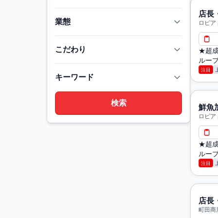
店長
業態
ロピア
こだわり
★超成
ループ
注目
キーワード
鮮魚
ロピア
★超成
ループ
注目
店長
町田商