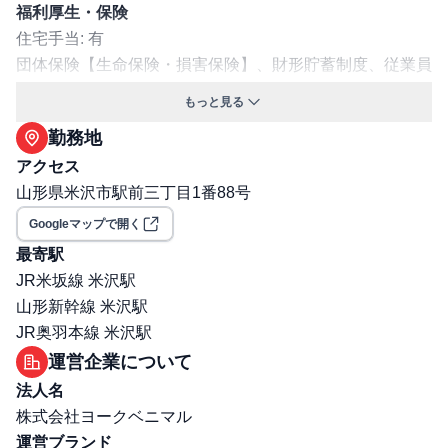
福利厚生・保険
住宅手当: 有
団体保険【生命保険・損害保険】、財形貯蓄制度、従業員
持株会、ハイライフプラン、育児休業制度、介護休業制度
もっと見る
ファミリー会、社員特別買物制度、家族手当、時間外手当
勤務地
交通費支給: 有
アクセス
マイカー通勤可
山形県米沢市駅前三丁目1番88号
保険: 社会保険完備（健康保険・厚生年金・雇用保険・労
災保険）
Googleマップで開く
職場環境・ルール
最寄駅
受動喫煙対策（喫煙ルール）: 無
JR米坂線 米沢駅
選考プロセス
山形新幹線 米沢駅
面接回数: 2回
JR奥羽本線 米沢駅
選考プロセス詳細: 想定所要時間：2週間程度） 1次：1次
運営企業について
オンライン面接 /人事担当者 2次：2次面接+技術試験(エリ
法人名
ア付近店舗にて)/店舗責任者
株式会社ヨークベニマル
その他
運営ブランド