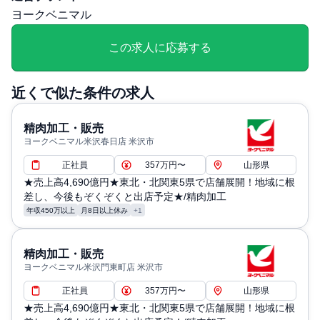
勤務・休日に関する補足: 年間休日120日・5連休(年2回)、
ヨークベニマル
慶弔休暇、産前・産後休暇、育児休暇、介護休暇、リフレ
ッシュ休暇
この求人に応募する
退職・定年に関する補足: 試用期間3～6か月
近くで似た条件の求人
精肉加工・販売
ヨークベニマル米沢春日店 米沢市
正社員
357万円〜
山形県
★売上高4,690億円★東北・北関東5県で店舗展開！地域に根
差し、今後もぞくぞくと出店予定★/精肉加工
年収450万以上
月8日以上休み
+1
精肉加工・販売
ヨークベニマル米沢門東町店 米沢市
正社員
357万円〜
山形県
★売上高4,690億円★東北・北関東5県で店舗展開！地域に根