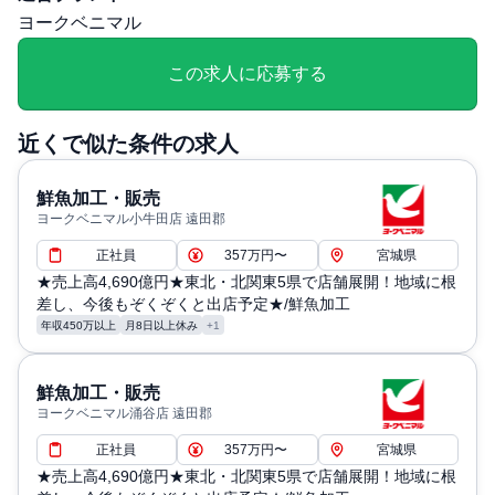
勤務・休日に関する補足: 年間休日120日・5連休(年2回)、
ヨークベニマル
慶弔休暇、産前・産後休暇、育児休暇、介護休暇、リフレ
ッシュ休暇
この求人に応募する
退職・定年に関する補足: 試用期間3～6か月
近くで似た条件の求人
鮮魚加工・販売
ヨークベニマル小牛田店 遠田郡
正社員
357万円〜
宮城県
★売上高4,690億円★東北・北関東5県で店舗展開！地域に根
差し、今後もぞくぞくと出店予定★/鮮魚加工
年収450万以上
月8日以上休み
+1
鮮魚加工・販売
ヨークベニマル涌谷店 遠田郡
正社員
357万円〜
宮城県
★売上高4,690億円★東北・北関東5県で店舗展開！地域に根