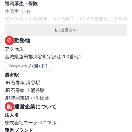
福利厚生・保険
住宅手当: 有
団体保険【生命保険・損害保険】、財形貯蓄制度、従業員
持株会、ハイライフプラン、育児休業制度、介護休業制度
もっと見る
ファミリー会、社員特別買物制度、家族手当、時間外手当
勤務地
交通費支給: 有
アクセス
マイカー通勤可
宮城県遠田郡涌谷町字渋江200番地1
保険: 社会保険完備（健康保険・厚生年金・雇用保険・労
災保険）
Googleマップで開く
職場環境・ルール
最寄駅
受動喫煙対策（喫煙ルール）: 無
JR石巻線 涌谷駅
選考プロセス
JR石巻線 上涌谷駅
面接回数: 2回
JR陸羽東線 小牛田駅
選考プロセス詳細: 想定所要時間：2週間程度） 1次：1次
運営企業について
オンライン面接 /人事担当者 2次：2次面接+技術試験(エリ
法人名
ア付近店舗にて)/店舗責任者
株式会社ヨークベニマル
その他
運営ブランド