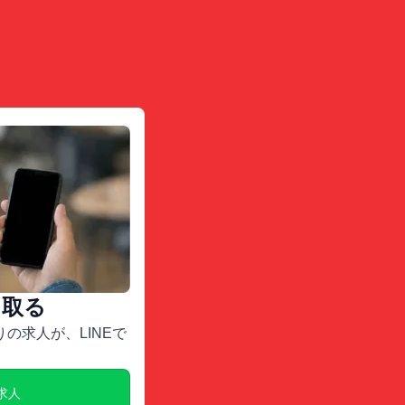
け取る
の求人が、LINEで
E求人