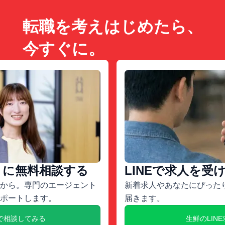
転職を考えはじめたら、
今すぐに。
トに無料相談する
LINEで求人を受
から。専門のエージェント
新着求人やあなたにぴったり
ポートします。
届きます。
で相談してみる
生鮮のLIN