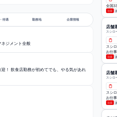
全国3
注目
・待遇
勤務地
企業情報
店舗
スシロー
マネジメント全般
スシロ
お仕事
注目
歓迎！ 飲食店勤務が初めてでも、やる気があれ
店舗
スシロ
スシロ
お仕事
注目