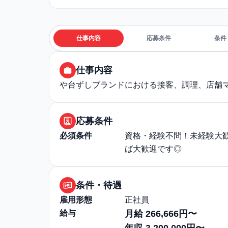
仕事内容
応募条件
条件
仕事内容
や台ずしブランドにおける接客、調理、店舗
応募条件
必須条件
資格・経験不問！未経験大
ば大歓迎です◎
条件・待遇
雇用形態
正社員
給与
月給 266,666円〜
年収 3,200,000円〜