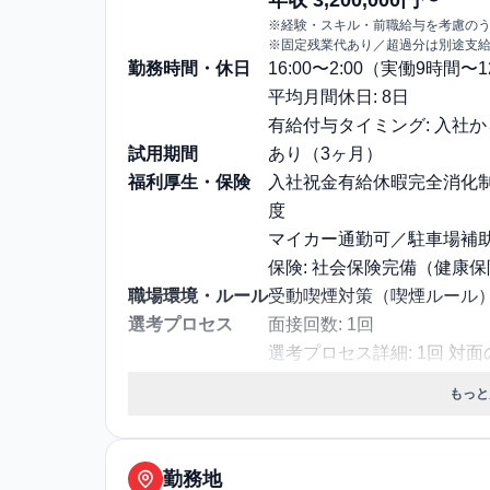
※経験・スキル・前職給与を考慮の
※固定残業代あり／超過分は別途支
勤務時間・休日
16:00〜2:00（実働9時間
平均月間休日: 8日
有給付与タイミング: 入社
試用期間
あり（3ヶ月）
福利厚生・保険
⼊社祝⾦有給休暇完全消化
度
マイカー通勤可／駐車場補
保険: 社会保険完備（健康
職場環境・ルール
受動喫煙対策（喫煙ルール）:
選考プロセス
面接回数: 1回
選考プロセス詳細: 1回 対面
その他
勤務・休日に関する補足: 勤務
もっと
円以上・休日：週休二日制シ
勤務地