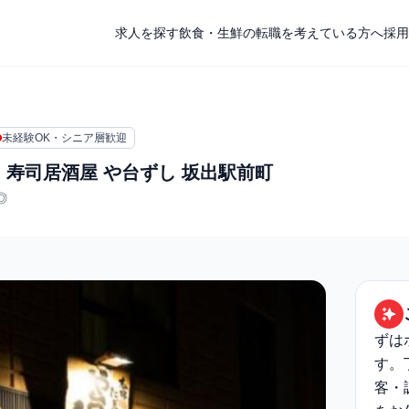
求人を探す
飲食・生鮮の転職を考えている方へ
採用
未経験OK・シニア層歓迎
 寿司居酒屋 や台ずし 坂出駅前町
◎
ずは
す。
客・