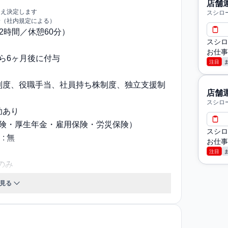
店舗
うえ決定します
スシロー
給（社内規定による）
〜12時間／休憩60分）
スシロ
お仕事
から6ヶ月後に付与
注目
制度、役職⼿当、社員持ち株制度、独⽴支援制
店舗
スシロ
助あり
保険・厚生年金・雇用保険・労災保険）
スシロ
 無
お仕事
注目
のみ
時間： 15:00～26：00※残業時の時給1304
見る
フト制（年間休日105日）