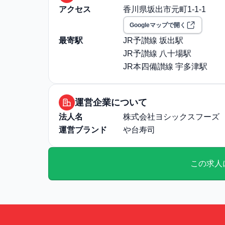
アクセス
香川県坂出市元町1-1-1
Googleマップで開く
最寄駅
JR予讃線 坂出駅
JR予讃線 八十場駅
JR本四備讃線 宇多津駅
運営企業について
法人名
株式会社ヨシックスフーズ
運営ブランド
や台寿司
この求人