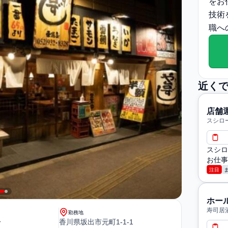
をお
技術
職へ
近く
店舗
スシロ
スシロ
お仕事
注目
ホー
寿司居
勤務地
〜
香川県坂出市元町1-1-1