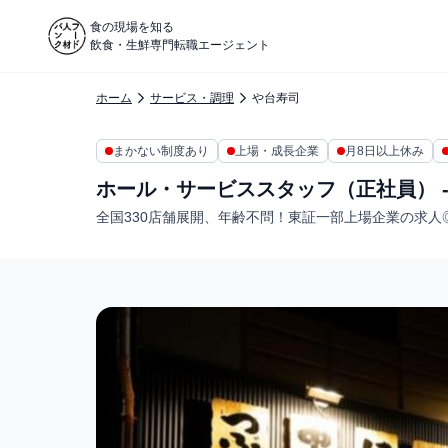
食の現場を知る
飲食・生鮮専門転職エージェント
ホーム
サービス・調理
や台寿司
まかない制度あり
上場・成長企業
月8日以上休み
ホール・サービススタッフ（正社員） -
全国330店舗展開、年齢不問！東証一部上場企業の求人