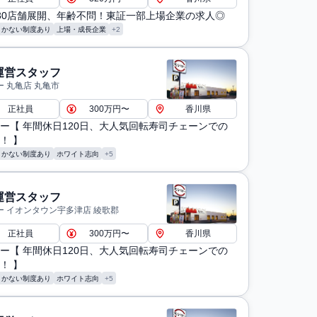
30店舗展開、年齢不問！東証一部上場企業の求人◎
まかない制度あり
上場・成長企業
+2
運営スタッフ
 丸亀店 丸亀市
正社員
300万円〜
香川県
ー【 年間休日120日、大人気回転寿司チェーンでの
！ 】
まかない制度あり
ホワイト志向
+5
運営スタッフ
ー イオンタウン宇多津店 綾歌郡
正社員
300万円〜
香川県
ー【 年間休日120日、大人気回転寿司チェーンでの
！ 】
まかない制度あり
ホワイト志向
+5