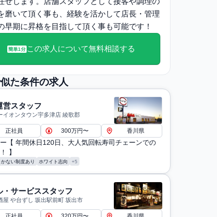
任せします。店舗スタッフとして接客や調理の
を磨いて頂く事も、経験を活かして店⻑・管理
の早期に昇格を目指して頂く事も可能です！
この求人について無料相談する
簡単1分
で似た条件の求人
運営スタッフ
ーイオンタウン宇多津店 綾歌郡
正社員
300万円〜
香川県
ー【 年間休日120日、大人気回転寿司チェーンでの
！ 】
まかない制度あり
ホワイト志向
+5
ル・サービススタッフ
酒屋 や台ずし 坂出駅前町 坂出市
正社員
320万円〜
香川県