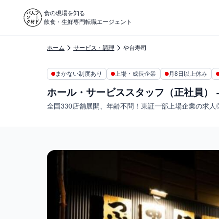
食の現場を知る
飲食・生鮮専門転職エージェント
ホーム
サービス・調理
や台寿司
まかない制度あり
上場・成長企業
月8日以上休み
ホール・サービススタッフ（正社員） -
全国330店舗展開、年齢不問！東証一部上場企業の求人