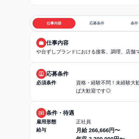
仕事内容
応募条件
条件
仕事内容
や台ずしブランドにおける接客、調理、店舗
応募条件
必須条件
資格・経験不問！未経験大
ば大歓迎です◎
条件・待遇
雇用形態
正社員
給与
月給 266,666円〜
年収 3,200,000円〜