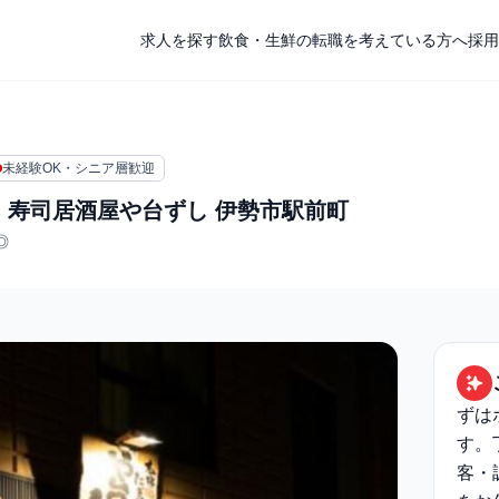
求人を探す
飲食・生鮮の転職を考えている方へ
採用
未経験OK・シニア層歓迎
 寿司居酒屋や台ずし 伊勢市駅前町
◎
ずは
す。
客・