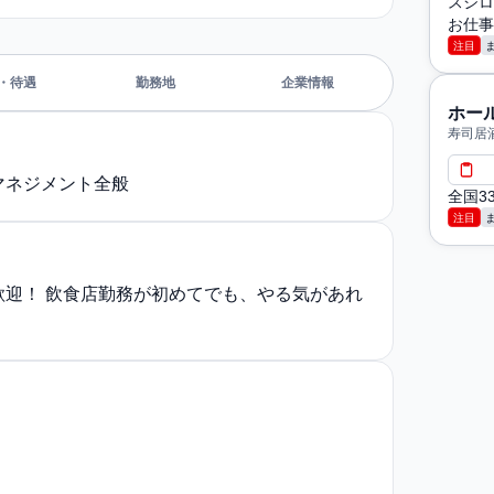
スシロ
お仕事
注目
・待遇
勤務地
企業情報
ホー
寿司居
マネジメント全般
全国3
注目
歓迎！ 飲食店勤務が初めてでも、やる気があれ