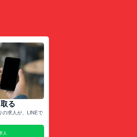
け取る
の求人が、LINEで
E求人