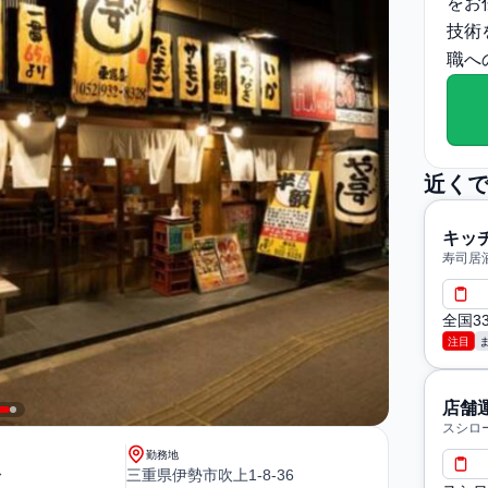
をお
技術
職へ
近く
キッ
寿司居
全国3
注目
店舗
スシロ
勤務地
〜
三重県伊勢市吹上1-8-36