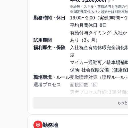
※経験・スキル・前職給与を考慮の
※固定残業代あり／超過分は別途支
勤務時間・休日
16:00〜2:00（実働9時間
平均月間休日: 8日
有給付与タイミング: 入社
試用期間
あり（3ヶ月）
福利厚生・保険
⼊社祝⾦有給休暇完全消化
度
マイカー通勤可／駐車場補
保険: 社会保険完備（健康
職場環境・ルール
受動喫煙対策（喫煙ルール）:
選考プロセス
面接回数: 1回
選考プロセス詳細: 1回 対面
その他
勤務・休日に関する補足: 勤務
もっと
円以上・休日：週休二日制シ
勤務地