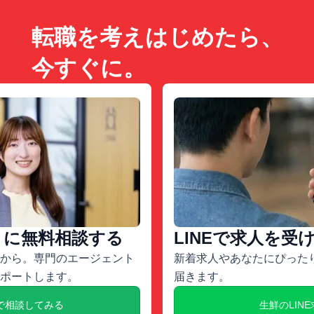
転職を考えはじめたら、
今すぐに。
トに無料相談する
LINEで求人を受
から。専門のエージェント
新着求人やあなたにぴったり
ポートします。
届きます。
で相談してみる
生鮮のLIN