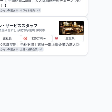
ー【 年間休日120日、大人気回転寿司チェーンでの
！ 】
まかない制度あり
ホワイト志向
+5
ル・サービススタッフ
酒屋や台ずし 伊勢市駅前町 伊勢市
正社員
320万円〜
三重県
30店舗展開、年齢不問！東証一部上場企業の求人◎
まかない制度あり
上場・成長企業
+2