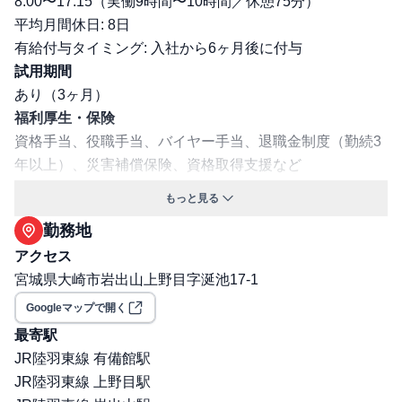
8:00〜17:15（実働9時間〜10時間／休憩75分）
平均月間休日: 8日
有給付与タイミング: 入社から6ヶ月後に付与
試用期間
あり（3ヶ月）
福利厚生・保険
資格手当、役職手当、バイヤー手当、退職金制度（勤続3
年以上）、災害補償保険、資格取得支援など
交通費支給: 有
もっと見る
保険: 社会保険完備（健康保険・厚生年金・雇用保険・労
勤務地
災保険）
アクセス
職場環境・ルール
宮城県大崎市岩出山上野目字涎池17-1
受動喫煙対策（喫煙ルール）: 有
選考プロセス
Googleマップで開く
面接回数: 2回
最寄駅
選考プロセス詳細: 1次：面接(対面) 2次：面接又はオンラ
JR陸羽東線 有備館駅
イン・面接方法：対面またはオンライン
JR陸羽東線 上野目駅
その他