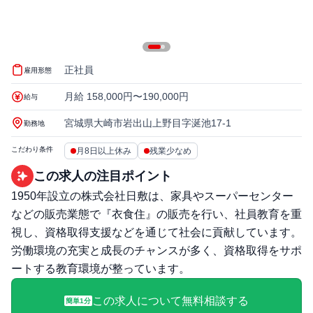
正社員
雇用形態
月給 158,000円〜190,000円
給与
宮城県大崎市岩出山上野目字涎池17-1
勤務地
こだわり条件
月8日以上休み
残業少なめ
この求人の注目ポイント
1950年設立の株式会社日敷は、家具やスーパーセンター
などの販売業態で『衣食住』の販売を行い、社員教育を重
視し、資格取得支援などを通じて社会に貢献しています。
労働環境の充実と成長のチャンスが多く、資格取得をサポ
ートする教育環境が整っています。
この求人について無料相談する
簡単1分