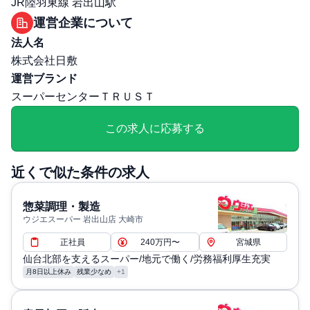
JR陸羽東線 岩出山駅
勤務・休日に関する補足: ・残業：月平均5時間（残業代1
運営企業について
分単位支給）
法人名
退職・定年に関する補足: ・定年制 60歳。その後65歳まで
株式会社日敷
再雇用有、70歳まで勤務延長可
運営ブランド
スーパーセンターＴＲＵＳＴ
この求人に応募する
近くで似た条件の求人
惣菜調理・製造
ウジエスーパー 岩出山店 大崎市
正社員
240万円〜
宮城県
仙台北部を支えるスーパー/地元で働く/労務福利厚生充実
月8日以上休み
残業少なめ
+1