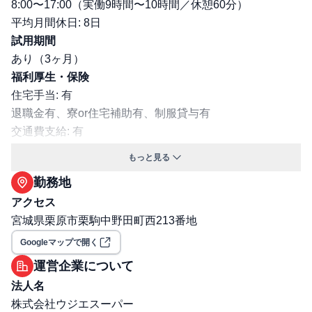
8:00〜17:00（実働9時間〜10時間／休憩60分）
平均月間休日: 8日
試用期間
あり（3ヶ月）
福利厚生・保険
住宅手当: 有
退職金有、寮or住宅補助有、制服貸与有
交通費支給: 有
保険: 社会保険完備（健康保険・厚生年金・雇用保険・労
もっと見る
災保険）
勤務地
職場環境・ルール
アクセス
受動喫煙対策（喫煙ルール）: 有
宮城県栗原市栗駒中野田町西213番地
選考プロセス
面接回数: 2回
Googleマップで開く
選考プロセス詳細: 1次：面接・筆記試験（WEB）/人事担
運営企業について
当者 2次：実技試験（対面）/リーダー
法人名
その他
株式会社ウジエスーパー