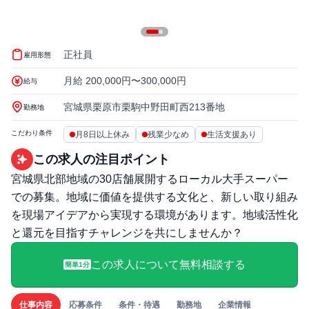
正社員
雇用形態
月給 200,000円〜300,000円
給与
宮城県栗原市栗駒中野田町西213番地
勤務地
こだわり条件
月8日以上休み
残業少なめ
生活支援あり
この求人の注目ポイント
宮城県北部地域の30店舗展開するローカル大手スーパー
での募集。地域に価値を提供する文化と、新しい取り組み
を現場アイデアから実現する環境があります。地域活性化
と還元を目指すチャレンジを共にしませんか？
この求人について無料相談する
簡単1分
仕事内容
応募条件
条件・待遇
勤務地
企業情報