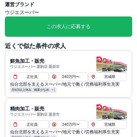
勤務・休日に関する補足: ・休日：年105日
運営ブランド
退職・定年に関する補足: ・定年制：60歳まで
ウジエスーパー
通勤・住居に関する補足: ・交通費：規定内支給
この求人に応募する
近くで似た条件の求人
鮮魚加工・販売
ウジエスーパー 栗駒店 栗原市
正社員
240万円〜
宮城県
仙台北部を支えるスーパー/地元で働く/労務福利厚生充実
月8日以上休み
残業少なめ
+1
精肉加工・販売
ウジエスーパー 栗駒店 栗原市
正社員
240万円〜
宮城県
仙台北部を支えるスーパー/地元で働く/労務福利厚生充実