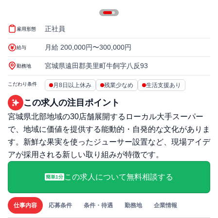
正社員
雇用形態
月給 200,000円〜300,000円
給与
宮城県遠田郡美里町牛飼字八反93
勤務地
こだわり条件
月8日以上休み
残業少なめ
生活支援あり
この求人の注目ポイント
宮城県北部地域の30店舗展開するローカル大手スーパー
で、地域に価値を提供する能動的・自発的な文化がありま
す。新鮮な果実を使ったジューサー設置など、現場アイデ
アが採用される新しい取り組みが特徴です。
この求人について無料相談する
簡単1分
仕事内容
応募条件
条件・待遇
勤務地
企業情報