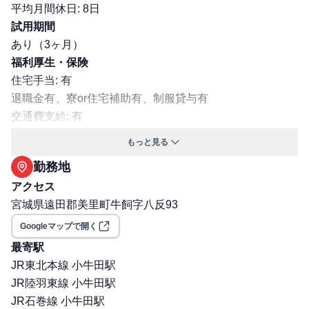
平均月間休日: 8日
試用期間
あり（3ヶ月）
福利厚生・保険
住宅手当: 有
退職金有、寮or住宅補助有、制服貸与有
交通費支給: 有
社宅・寮あり
もっと見る
保険: 社会保険完備（健康保険・厚生年金・雇用保険・労
勤務地
災保険）
アクセス
職場環境・ルール
宮城県遠田郡美里町牛飼字八反93
受動喫煙対策（喫煙ルール）: 有
選考プロセス
Googleマップで開く
面接回数: 2回
最寄駅
選考プロセス詳細: 1次：面接・筆記試験（WEB）/人事担
JR東北本線 小牛田駅
当者 2次：実技試験（対面）/リーダー
JR陸羽東線 小牛田駅
その他
JR石巻線 小牛田駅