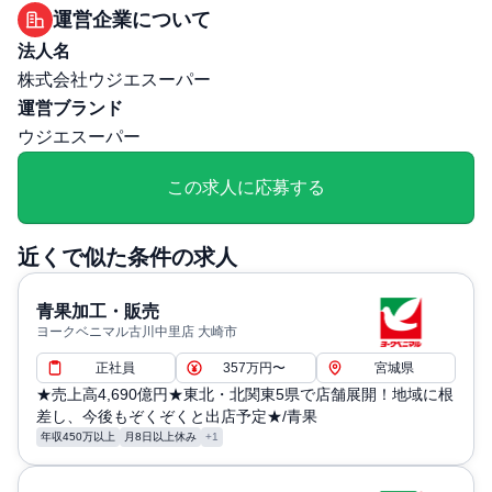
勤務・休日に関する補足: ・休日：年105日
運営企業について
退職・定年に関する補足: ・定年制：60歳まで
法人名
通勤・住居に関する補足: ・交通費：規定内支給
株式会社ウジエスーパー
運営ブランド
ウジエスーパー
この求人に応募する
近くで似た条件の求人
青果加工・販売
ヨークベニマル古川中里店 大崎市
正社員
357万円〜
宮城県
★売上高4,690億円★東北・北関東5県で店舗展開！地域に根
差し、今後もぞくぞくと出店予定★/青果
年収450万以上
月8日以上休み
+1