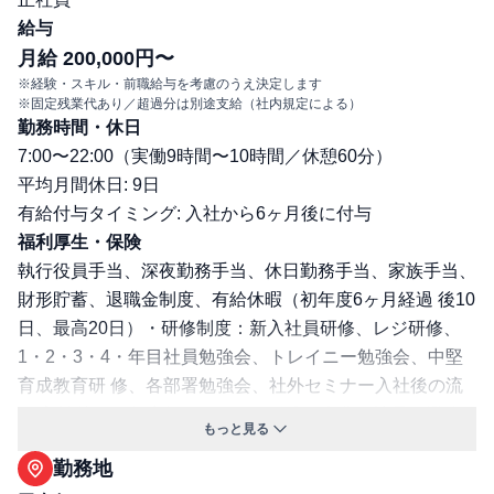
給与
月給 200,000円〜
※経験・スキル・前職給与を考慮のうえ決定します
※固定残業代あり／超過分は別途支給（社内規定による）
勤務時間・休日
7:00〜22:00（実働9時間〜10時間／休憩60分）
平均月間休日: 9日
有給付与タイミング: 入社から6ヶ月後に付与
福利厚生・保険
執行役員手当、深夜勤務手当、休日勤務手当、家族手当、
財形貯蓄、退職金制度、有給休暇（初年度6ヶ月経過 後10
日、最高20日）・研修制度：新入社員研修、レジ研修、
1・2・3・4・年目社員勉強会、トレイニー勉強会、中堅
育成教育研 修、各部署勉強会、社外セミナー入社後の流
れ 入社後は、各店舗にて、OJT形式で先輩や社員が業務
もっと見る
をお教えします。
勤務地
交通費支給: 有