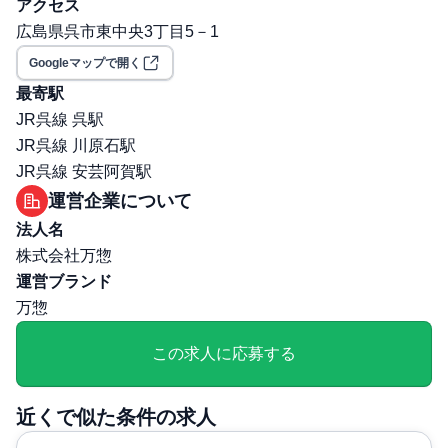
保険: 社会保険完備（健康保険・厚生年金・雇用保険・労
アクセス
災保険）
広島県呉市東中央3丁目5－1
職場環境・ルール
Googleマップで開く
受動喫煙対策（喫煙ルール）: 無
最寄駅
選考プロセス
JR呉線 呉駅
面接回数: 3回
JR呉線 川原石駅
選考プロセス詳細: 1次：（事前にWebで適性検査受検）
JR呉線 安芸阿賀駅
面接(Web)/人事担当者 2次：（事前にWebでSPIテスト受
運営企業について
検）面接（対面）/人事責任者 最終：面接（対面かWeb）/
法人名
社長
株式会社万惣
その他
運営ブランド
勤務・休日に関する補足: ・勤務時間： 以下の時間でシフ
万惣
ト勤務 7：00～16：00、13：00～22：00※配属先により
時差出勤があります。
この求人に応募する
近くで似た条件の求人