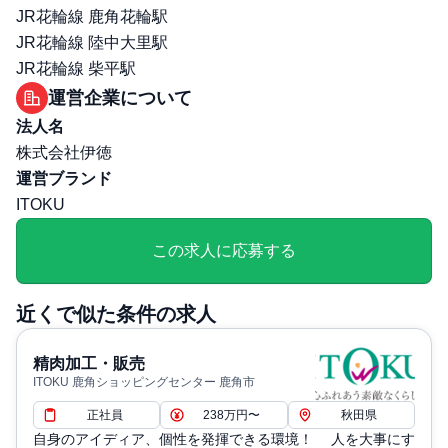
選考プロセス詳細: 1次：適性検査（WEB) 2次：人事担当
JR花輪線 鹿角花輪駅
者（計数試験・面談・自己PR、グループワーク） グ
JR花輪線 陸中大里駅
ループワークは受験者が複数の場合に実施 ・面接方法：
JR花輪線 柴平駅
対面 ・面接場所：伊徳本部にて実施 ・技術試験：なし ・
運営企業について
筆記試験：あり ・持ち物：履歴書、職務経歴書、自己PR
法人名
に必要な物
株式会社伊徳
その他
運営ブランド
勤務・休日に関する補足: ・勤務時間：変形労働時間制
ITOKU
（所定労働時間8時間）
退職・定年に関する補足: ・定年制：あり（60歳、その後
この求人に応募する
70歳まで再雇用あり）
近くで似た条件の求人
精肉加工・販売
ITOKU 鹿角ショッピングセンター 鹿角市
正社員
238万円〜
秋田県
自身のアイディア、個性を発揮できる環境！ 人を大事にす