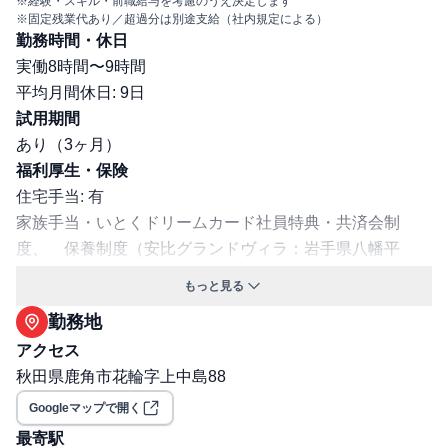
※経験・スキル・前職給与を考慮のうえ決定します
※固定残業代あり／超過分は別途支給（社内規定による）
勤務時間・休日
実働8時間〜9時間
平均月間休日: 9日
試用期間
あり（3ヶ月）
福利厚生・保険
住宅手当: 有
家族手当・いとくドリームカード社員特典・共済会制
度、 保養制度（安比グランドヴィラ：岩手県八幡平
市）、正社員は前記に加え社宅手当（借り上げ社宅）
もっと見る
交通費支給: 有
勤務地
社宅・寮あり
アクセス
職場環境・ルール
秋田県鹿角市花輪字上中島88
受動喫煙対策（喫煙ルール）: 有
選考プロセス
Googleマップで開く
面接回数: 1回
最寄駅