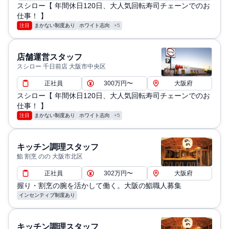
スシロー【 年間休日120日、大人気回転寿司チェーンでのお
仕事！ 】
注目
まかない制度あり
ホワイト志向
+5
店舗運営スタッフ
スシロー 千日前店 大阪市中央区
正社員
300万円〜
大阪府
スシロー【 年間休日120日、大人気回転寿司チェーンでのお
仕事！ 】
注目
まかない制度あり
ホワイト志向
+5
キッチン調理スタッフ
鮨 割烹 のの 大阪市北区
正社員
302万円〜
大阪府
握り・割烹の腕を活かして働く。大阪の鮨職人募集
インセンティブ制度あり
キッチン調理スタッフ