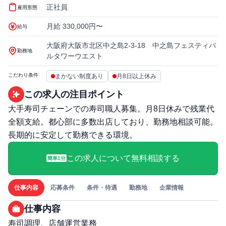
正社員
雇用形態
月給 330,000円〜
給与
大阪府大阪市北区中之島2-3-18 中之島フェスティバ
勤務地
ルタワーウエスト
こだわり条件
まかない制度あり
月8日以上休み
この求人の注目ポイント
大手寿司チェーンでの寿司職人募集。月8日休みで残業代
全額支給。都心部に多数出店しており、勤務地相談可能。
長期的に安定して勤務できる環境。
この求人について無料相談する
簡単1分
仕事内容
応募条件
条件・待遇
勤務地
企業情報
仕事内容
寿司調理、店舗運営業務