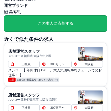
２３:００ ※上記時間内シフトにて勤務（配属店舗により
運営ブランド
異なる） 休憩時間：6時間超の場合：45分以上 8時間超
鮨 美寿思
勤務の場合：60分以上※店舗の営業時間による/(年間休日
９５日、※入社時の社内通称一般職社員は特別休暇なし。
この求人に応募する
有給は入社経過6か月後より)
退職・定年に関する補足: 定年制:60歳＊以降嘱託、契約社
近くで似た条件の求人
員として継続雇用あり
通勤・住居に関する補足: ※1か月の定期代支給（出勤日
店舗運営スタッフ
数により往復実費支給の場合あり）
スシロー 道頓堀店 大阪市中央区
正社員
300万円〜
大阪府
スシロー【 年間休日120日、大人気回転寿司チェーンでのお
仕事！ 】
注目
まかない制度あり
ホワイト志向
+5
店舗運営スタッフ
スシロー 阪神野田駅店 大阪市福島区
正社員
300万円〜
大阪府