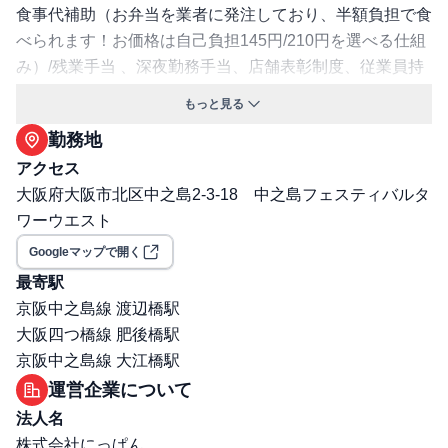
食事代補助（お弁当を業者に発注しており、半額負担で食
べられます！お価格は自己負担145円/210円を選べる仕組
み）/残業手当 、深夜勤務手当、店舗表彰制度、従業員持
株会 、カフェテリアプラン 、財形貯蓄 、従業員割引、制
もっと見る
服貸与有 ※退職金なし（総合社員以上の方に限り、確定
勤務地
拠出年金あり）
アクセス
交通費支給: 有
大阪府大阪市北区中之島2-3-18 中之島フェスティバルタ
保険: 社会保険完備（健康保険・厚生年金・雇用保険・労
ワーウエスト
災保険）
職場環境・ルール
Googleマップで開く
受動喫煙対策（喫煙ルール）: 無
最寄駅
選考プロセス
京阪中之島線 渡辺橋駅
面接回数: 1回
大阪四つ橋線 肥後橋駅
選考プロセス詳細: 選考フロー：書類選考（★履歴書事前
京阪中之島線 大江橋駅
提出必須★）→面接1回 （人事部長）
運営企業について
その他
法人名
勤務・休日に関する補足: 始業時間：６:００ 終業時間：
株式会社にっぱん