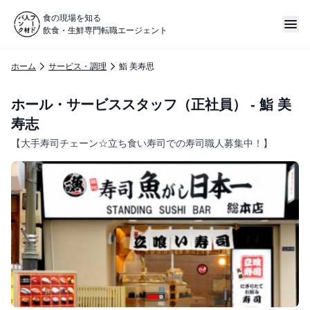
食の現場を知る
飲食・生鮮専門転職エージェント
ホーム
サービス・調理
鮨 美寿思
ホール・サービススタッフ（正社員） - 鮨 美
寿志
【大手寿司チェーン☆立ち食い寿司での寿司職人募集中！】