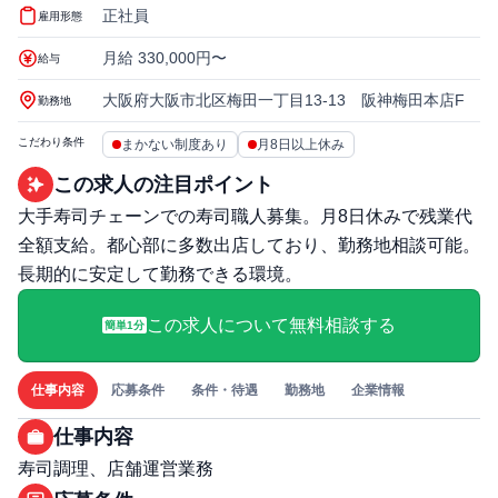
正社員
雇用形態
月給 330,000円〜
給与
大阪府大阪市北区梅田一丁目13-13 阪神梅田本店F
勤務地
こだわり条件
まかない制度あり
月8日以上休み
この求人の注目ポイント
大手寿司チェーンでの寿司職人募集。月8日休みで残業代
全額支給。都心部に多数出店しており、勤務地相談可能。
長期的に安定して勤務できる環境。
この求人について無料相談する
簡単1分
仕事内容
応募条件
条件・待遇
勤務地
企業情報
仕事内容
寿司調理、店舗運営業務