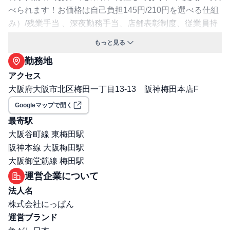
べられます！お価格は自己負担145円/210円を選べる仕組
み）/残業手当 、深夜勤務手当、店舗表彰制度、従業員持
株会 、カフェテリアプラン 、財形貯蓄 、従業員割引、制
もっと見る
服貸与有 ※退職金なし（総合社員以上の方に限り、確定
勤務地
拠出年金あり）
アクセス
交通費支給: 有
大阪府大阪市北区梅田一丁目13-13 阪神梅田本店F
保険: 社会保険完備（健康保険・厚生年金・雇用保険・労
災保険）
Googleマップで開く
職場環境・ルール
最寄駅
受動喫煙対策（喫煙ルール）: 無
大阪谷町線 東梅田駅
選考プロセス
阪神本線 大阪梅田駅
面接回数: 1回
大阪御堂筋線 梅田駅
選考プロセス詳細: 選考フロー：書類選考（★履歴書事前
運営企業について
提出必須★）→面接1回 （人事部長）
法人名
その他
株式会社にっぱん
勤務・休日に関する補足: 始業時間：６:００ 終業時間：
運営ブランド
２３:００ ※上記時間内シフトにて勤務（配属店舗により