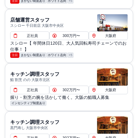
注目
まかない制度あり
ホワイト志向
+5
店舗運営スタッフ
スシロー 千日前店 大阪市中央区
正社員
300万円〜
大阪府
スシロー【 年間休日120日、大人気回転寿司チェーンでのお
仕事！ 】
注目
まかない制度あり
ホワイト志向
+5
キッチン調理スタッフ
鮨 割烹 のの 大阪市北区
正社員
302万円〜
大阪府
握り・割烹の腕を活かして働く。大阪の鮨職人募集
インセンティブ制度あり
キッチン調理スタッフ
黒門寿し 大阪市中央区
正社員
302万円〜
大阪府