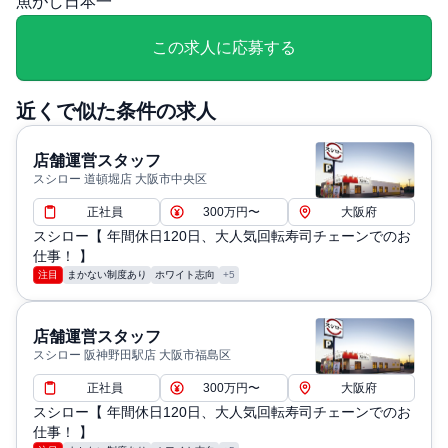
魚がし日本一
異なる） 休憩時間：6時間超の場合：45分以上 8時間超
勤務の場合：60分以上※店舗の営業時間による/(年間休日
この求人に応募する
９５日、※入社時の社内通称一般職社員は特別休暇なし。
有給は入社経過6か月後より)
近くで似た条件の求人
退職・定年に関する補足: 定年制:60歳＊以降嘱託、契約社
員として継続雇用あり
店舗運営スタッフ
通勤・住居に関する補足: ※1か月の定期代支給（出勤日
スシロー 道頓堀店 大阪市中央区
数により往復実費支給の場合あり）
正社員
300万円〜
大阪府
スシロー【 年間休日120日、大人気回転寿司チェーンでのお
仕事！ 】
注目
まかない制度あり
ホワイト志向
+5
店舗運営スタッフ
スシロー 阪神野田駅店 大阪市福島区
正社員
300万円〜
大阪府
スシロー【 年間休日120日、大人気回転寿司チェーンでのお
仕事！ 】