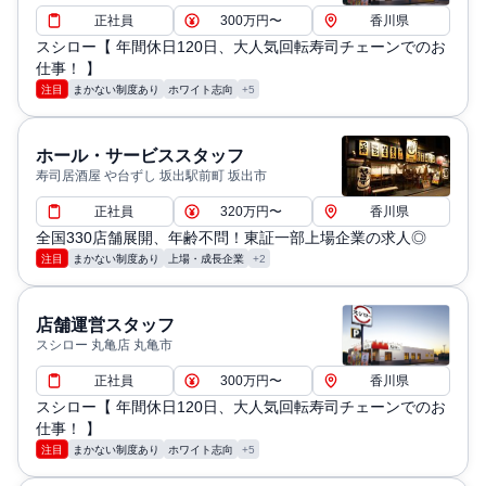
正社員
300万円〜
香川県
スシロー【 年間休日120日、大人気回転寿司チェーンでのお
仕事！ 】
注目
まかない制度あり
ホワイト志向
+5
ホール・サービススタッフ
寿司居酒屋 や台ずし 坂出駅前町 坂出市
正社員
320万円〜
香川県
全国330店舗展開、年齢不問！東証一部上場企業の求人◎
注目
まかない制度あり
上場・成長企業
+2
店舗運営スタッフ
スシロー 丸亀店 丸亀市
正社員
300万円〜
香川県
スシロー【 年間休日120日、大人気回転寿司チェーンでのお
仕事！ 】
注目
まかない制度あり
ホワイト志向
+5