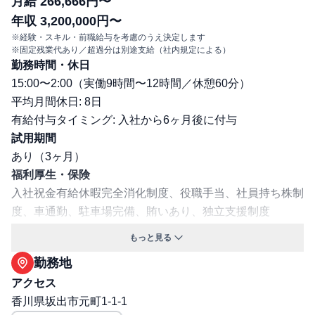
月給 266,666円〜
年収 3,200,000円〜
※経験・スキル・前職給与を考慮のうえ決定します
※固定残業代あり／超過分は別途支給（社内規定による）
勤務時間・休日
15:00〜2:00（実働9時間〜12時間／休憩60分）
平均月間休日: 8日
有給付与タイミング: 入社から6ヶ月後に付与
試用期間
あり（3ヶ月）
福利厚生・保険
⼊社祝⾦有給休暇完全消化制度、役職⼿当、社員持ち株制
度、⾞通勤、駐⾞場完備、賄いあり、独⽴支援制度
マイカー通勤可／駐車場補助あり
もっと見る
保険: 社会保険完備（健康保険・厚生年金・雇用保険・労
勤務地
災保険）
アクセス
職場環境・ルール
香川県坂出市元町1-1-1
受動喫煙対策（喫煙ルール）: 無