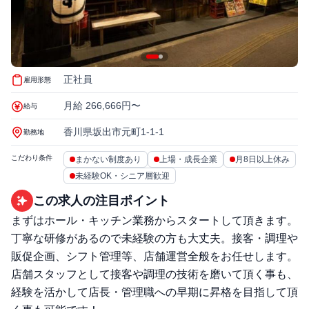
正社員
雇用形態
月給 266,666円〜
給与
香川県坂出市元町1-1-1
勤務地
こだわり条件
まかない制度あり
上場・成長企業
月8日以上休み
未経験OK・シニア層歓迎
この求人の注目ポイント
まずはホール・キッチン業務からスタートして頂きます。
丁寧な研修があるので未経験の⽅も大丈夫。接客・調理や
販促企画、シフト管理等、店舗運営全般をお任せします。
店舗スタッフとして接客や調理の技術を磨いて頂く事も、
経験を活かして店⻑・管理職への早期に昇格を目指して頂