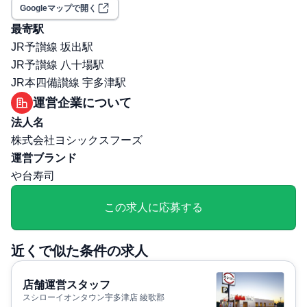
選考プロセス
Googleマップで開く
面接回数: 1回
最寄駅
選考プロセス詳細: 1回 対面のみ
JR予讃線 坂出駅
その他
JR予讃線 八十場駅
勤務・休日に関する補足: ・勤務時間： 15:00～26：00※
JR本四備讃線 宇多津駅
残業時の時給1304円以上※時間外労働分に対して1分単位
運営企業について
で支給・休日：週休二日制シフト制（年間休日105日）
法人名
株式会社ヨシックスフーズ
運営ブランド
や台寿司
この求人に応募する
近くで似た条件の求人
店舗運営スタッフ
スシローイオンタウン宇多津店 綾歌郡