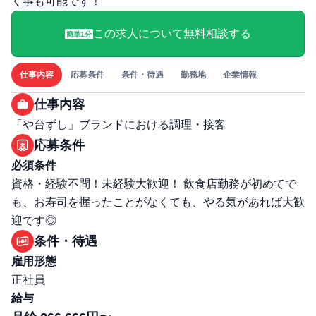
く事も可能です！
この求人について無料相談する
簡単1分
仕事内容
応募条件
条件・待遇
勤務地
企業情報
仕事内容
「や台ずし」ブランドにおける調理・接客
応募条件
必須条件
資格・経験不問！未経験大歓迎！ 飲食店勤務が初めてで
も、お寿司を握ったことがなくても、やる気があれば大歓
迎です◎
条件・待遇
雇用形態
正社員
給与