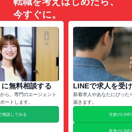
転職を考えはじめたら、
今すぐに。
トに無料相談する
LINEで求人を受
から。専門のエージェント
新着求人やあなたにぴったり
ポートします。
届きます。
で相談してみる
生鮮のLIN
飲食のLIN