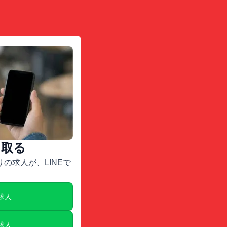
け取る
の求人が、LINEで
E求人
E求人