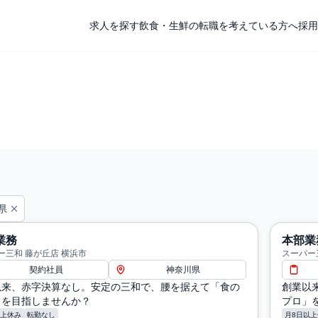
求人を探す
飲食・生鮮の転職を考えている方へ
採用
県
業務
本部業
ー三和 藤が丘店 横浜市
スーパー
契約社員
神奈川県
以来、赤字決算なし。安定の三和で、腰を据えて「食の
創業以
」を目指しませんか？
プロ」
以上休み
転勤なし
月8日以上