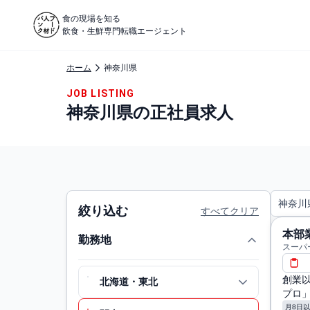
食の現場を知る
飲食・生鮮専門転職エージェント
ホーム
神奈川県
JOB LISTING
神奈川県の正社員求人
神奈川
絞り込む
すべてクリア
本部
勤務地
スーパ
創業
北海道・東北
プロ
月8日