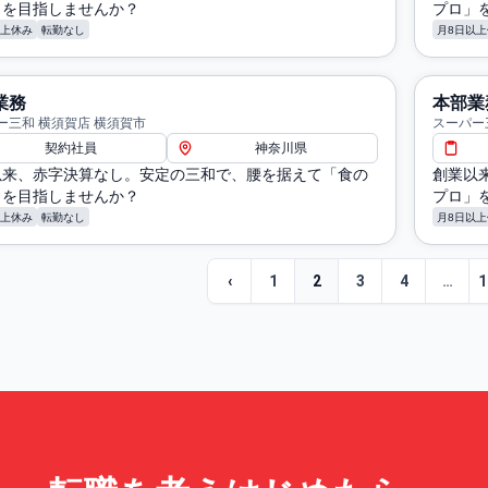
」を目指しませんか？
プロ」
以上休み
転勤なし
月8日以上
業務
本部業
ー三和 横須賀店 横須賀市
スーパー
契約社員
神奈川県
以来、赤字決算なし。安定の三和で、腰を据えて「食の
創業以
」を目指しませんか？
プロ」
以上休み
転勤なし
月8日以上
‹
1
2
3
4
…
1