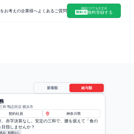
相談だけでも大丈夫
をお考えの企業様へ
よくあるご質問
無料登録する
簡単1分
新着順
給与順
務
三和 鴨志田店 横浜市
契約社員
神奈川県
来、赤字決算なし。安定の三和で、腰を据えて「食の
を目指しませんか？
休み
転勤なし