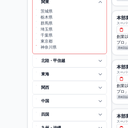
関東
茨城県
栃木県
本部
群馬県
スーパ
埼玉県
千葉県
創業
東京都
プロ
神奈川県
月8日
北陸・甲信越
本部
スーパ
東海
創業
関西
プロ
月8日
中国
四国
本部
スーパ
九州・沖縄