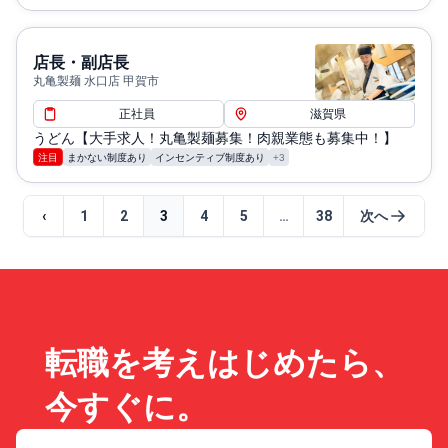
店長・副店長
丸亀製麺 水口店 甲賀市
正社員
滋賀県
うどん【大手求人！丸亀製麺募集！肉親業態も募集中！】
注目
まかない制度あり
インセンティブ制度あり
+3
‹
1
2
3
4
5
…
38
次へ
転職を考えはじめたら、
今すぐに。