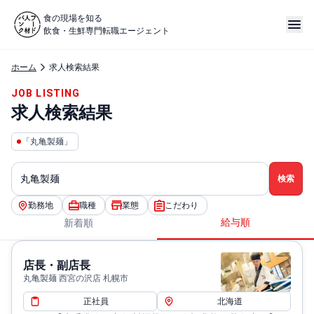
食の現場を知る
飲食・生鮮専門転職エージェント
ホーム
求人検索結果
JOB LISTING
求人検索結果
「丸亀製麺」
勤務地
職種
業態
こだわり
給与順
新着順
店長・副店長
丸亀製麺 西宮の沢店 札幌市
正社員
北海道