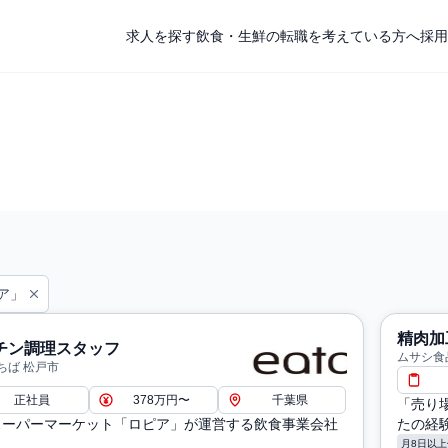
求人を探す
飲食・生鮮の転職を考えている方へ
採用
ア」
精肉加
チン調理スタッフ
ムサシ食
ちば 松戸市
正社員
378万円〜
千葉県
「売り
スーパーマーケット「ロピア」が運営する飲食事業会社
たの経
！
月8日以上