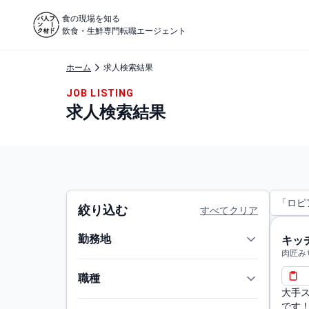
食の現場を知る
飲食・生鮮専門転職エージェント
ホーム
求人検索結果
JOB LISTING
求人検索結果
「ロピ
絞り込む
すべてクリア
勤務地
キッ
肉匠み
職種
大手
です