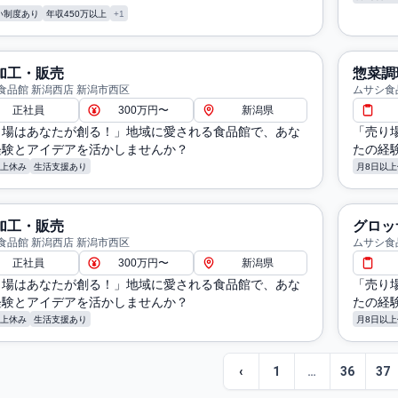
い制度あり
年収450万以上
+1
加工・販売
惣菜調
食品館 新潟西店 新潟市西区
ムサシ食
正社員
300万円〜
新潟県
り場はあなたが創る！」地域に愛される食品館で、あな
「売り
経験とアイデアを活かしませんか？
たの経
以上休み
生活支援あり
月8日以上
加工・販売
グロッ
食品館 新潟西店 新潟市西区
ムサシ食
正社員
300万円〜
新潟県
り場はあなたが創る！」地域に愛される食品館で、あな
「売り
経験とアイデアを活かしませんか？
たの経
以上休み
生活支援あり
月8日以上
‹
1
…
36
37