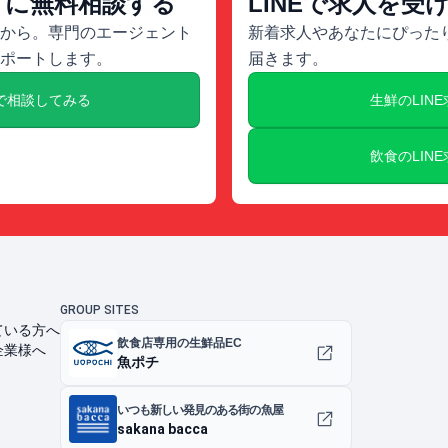
トに無料相談する
LINEで求人を受
から。専門のエージェント
新着求人やあなたにぴったり
ポートします。
届きます。
で相談してみる
生鮮のLIN
飲食のLIN
GROUP SITES
ている方へ
飲食店専用の生鮮品EC
企業様へ
魚ポチ
いつも新しい発見のある街の魚屋
sakana bacca