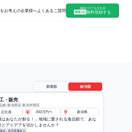
相談だけでも大丈夫
をお考えの企業様へ
よくあるご質問
無料登録する
簡単1分
新着順
給与順
工・販売
品館 新潟西店 新潟市西区
正社員
300万円〜
新潟県
場はあなたが創る！」地域に愛される食品館で、あな
験とアイデアを活かしませんか？
休み
生活支援あり