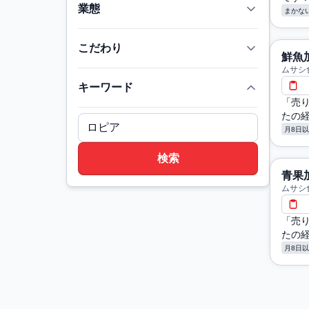
業態
まかな
こだわり
鮮魚
ムサシ
キーワード
「売
たの
月8日
青果
ムサシ
「売
たの
月8日