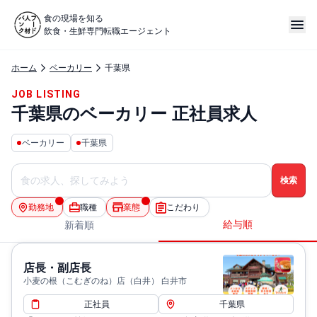
食の現場を知る
飲食・生鮮専門転職エージェント
ホーム
ベーカリー
千葉県
JOB LISTING
千葉県のベーカリー 正社員求人
ベーカリー
千葉県
勤務地
職種
業態
こだわり
給与順
新着順
店長・副店長
小麦の根（こむぎのね）店（白井） 白井市
正社員
千葉県