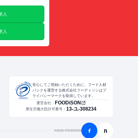
E求人
E求人
安心してご登録いただくために、フード人材
バンクを運営する株式会社フーディソンはプ
ライバシーマークを取得しています。
FOODiSON
運営会社：
13-ユ-308234
厚生労働大臣許可番号：
n
©︎2026 FOODISON