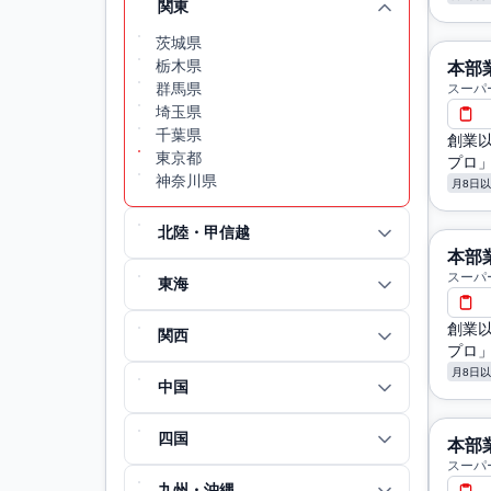
関東
茨城県
栃木県
本部
群馬県
スーパ
埼玉県
千葉県
創業
東京都
プロ
神奈川県
月8日
北陸・甲信越
本部
スーパ
東海
創業
関西
プロ
月8日
中国
四国
本部
スーパ
九州・沖縄