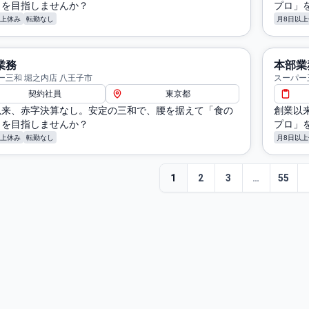
」を目指しませんか？
プロ」
以上休み
転勤なし
月8日以上
業務
本部業
ー三和 堀之内店 八王子市
スーパー
契約社員
東京都
以来、赤字決算なし。安定の三和で、腰を据えて「食の
創業以
」を目指しませんか？
プロ」
以上休み
転勤なし
月8日以上
1
2
3
…
55