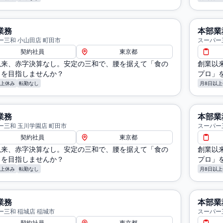
業務
本部業
ー三和 小山田店 町田市
スーパー
契約社員
東京都
以来、赤字決算なし。安定の三和で、腰を据えて「食の
創業以
」を目指しませんか？
プロ」
以上休み
転勤なし
月8日以上
業務
本部業
ー三和 玉川学園店 町田市
スーパー
契約社員
東京都
以来、赤字決算なし。安定の三和で、腰を据えて「食の
創業以
」を目指しませんか？
プロ」
以上休み
転勤なし
月8日以上
業務
本部業
ー三和 稲城店 稲城市
スーパー