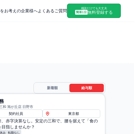
相談だけでも大丈夫
をお考えの企業様へ
よくあるご質問
無料登録する
簡単1分
新着順
給与順
務
三和 旭が丘店 日野市
契約社員
東京都
来、赤字決算なし。安定の三和で、腰を据えて「食の
を目指しませんか？
休み
転勤なし