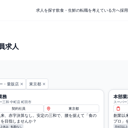
求人を探す
飲食・生鮮の転職を考えている方へ
採用
員求人
ー・量販店
東京都
業務
本部業
ー三和 中町店 町田市
スーパー
契約社員
東京都
以来、赤字決算なし。安定の三和で、腰を据えて「食の
創業以
」を目指しませんか？
プロ」
以上休み
転勤なし
月8日以上