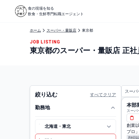
食の現場を知る
飲食・生鮮専門転職エージェント
ホーム
スーパー・量販店
東京都
JOB LISTING
東京都のスーパー・量販店 正社
スーパ
絞り込む
すべてクリア
本部
勤務地
スーパ
創業
北海道・東北
プロ
月8日