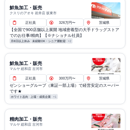
鮮魚加工・販売
クスリのアオキ 岩井店 坂東市
正社員
326万円〜
茨城県
【全国で900店舗以上展開 地域密着型の大手ドラッグストア
でのお仕事/精肉】【※ナショナル社員】
月8日以上休み
未経験OK・シニア層歓迎
+2
鮮魚加工・販売
マルヤ 総和店 古河市
正社員
300万円〜
茨城県
ゼンショーグループ（東証一部上場）で経営安定のスーパー
です★
ホワイト志向
上場・成長企業
+1
精肉加工・販売
マルヤ 総和店 古河市