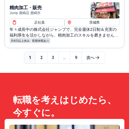
精肉加工・販売
Jump 鹿嶋店 鹿嶋市
正社員
茨城県
年々成長中の株式会社ジャンプで、完全週休2日制＆充実の
福利厚生を活かしながら、精肉加工のスキルを磨きません
か？安定した職場環境で、長く働き続けられるチャンスがあ
月8日以上休み
長期休暇あり
ります！
1
2
3
…
9
次へ
転職を考えはじめたら、
今すぐに。