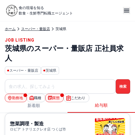
食の現場を知る
飲食・生鮮専門転職エージェント
ホーム
スーパー・量販店
茨城県
JOB LISTING
茨城県のスーパー・量販店 正社員求
人
スーパー・量販店
茨城県
勤務地
職種
業態
こだわり
給与順
新着順
惣菜調理・製造
ロピア トナリエクレオ店 つくば市