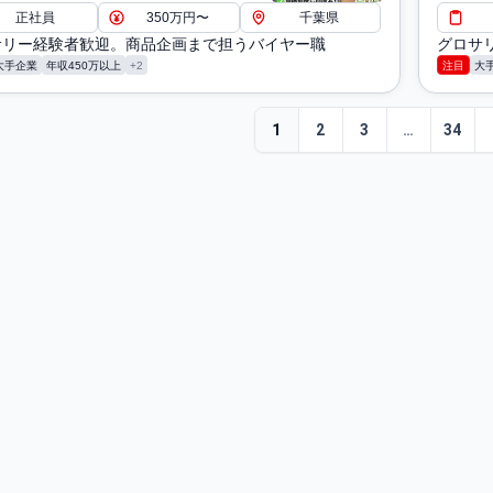
正社員
350万円〜
千葉県
サリー経験者歓迎。商品企画まで担うバイヤー職
グロサ
大手企業
年収450万以上
+2
注目
大
1
2
3
…
34