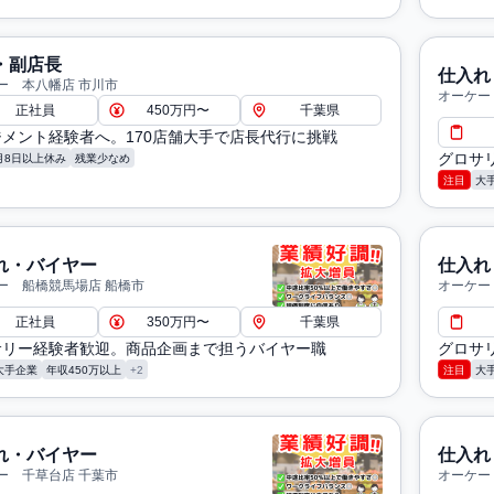
・副店長
仕入れ
ー 本八幡店 市川市
オーケー
正社員
450万円〜
千葉県
メント経験者へ。170店舗大手で店長代行に挑戦
グロサ
月8日以上休み
残業少なめ
注目
大
れ・バイヤー
仕入れ
ー 船橋競馬場店 船橋市
オーケー
正社員
350万円〜
千葉県
サリー経験者歓迎。商品企画まで担うバイヤー職
グロサ
大手企業
年収450万以上
+2
注目
大
れ・バイヤー
仕入れ
ー 千草台店 千葉市
オーケー