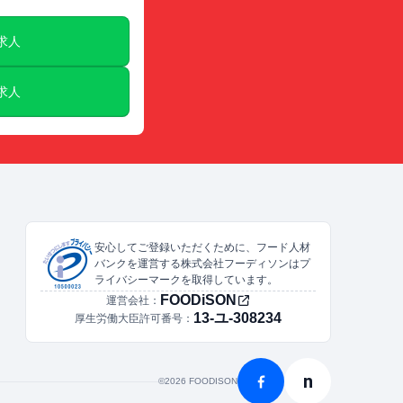
E求人
E求人
安心してご登録いただくために、フード人材
バンクを運営する株式会社フーディソンはプ
ライバシーマークを取得しています。
FOODiSON
運営会社：
13-ユ-308234
厚生労働大臣許可番号：
n
©︎2026 FOODISON