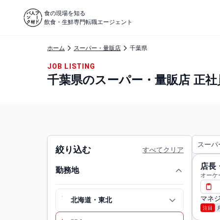
食の現場を知る
飲食・生鮮専門転職エージェント
ホーム
スーパー・量販店
千葉県
JOB LISTING
千葉県のスーパー・量販店 正社
スーパ
絞り込む
すべてクリア
店長
勤務地
オーケ
マネジ
北海道・東北
注目