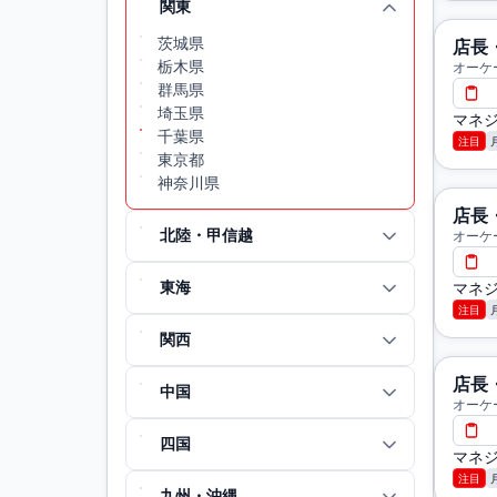
関東
茨城県
店長
栃木県
オーケ
群馬県
埼玉県
マネジ
千葉県
注目
東京都
神奈川県
店長
北陸・甲信越
オーケ
東海
マネジ
注目
関西
店長
中国
オーケ
四国
マネジ
注目
九州・沖縄