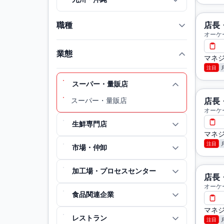
職種
店長
オーケ
業態
マネジ
注目
スーパー・量販店
スーパー・量販店
店長
オーケ
生鮮専門店
マネジ
注目
市場・仲卸
加工場・プロセスセンター
店長
オーケ
食品関連企業
マネジ
レストラン
注目