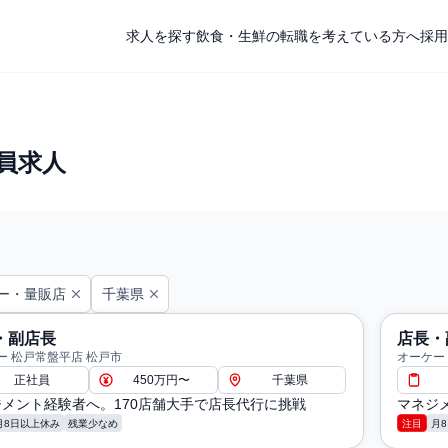
求人を探す
飲食・生鮮の転職を考えている方へ
採用
員求人
ー・量販店
千葉県
・副店長
店長・
ー 松戸常盤平店 松戸市
オーケー
正社員
450万円〜
千葉県
メント経験者へ。170店舗大手で店長代行に挑戦
マネジ
月8日以上休み
残業少なめ
注目
月