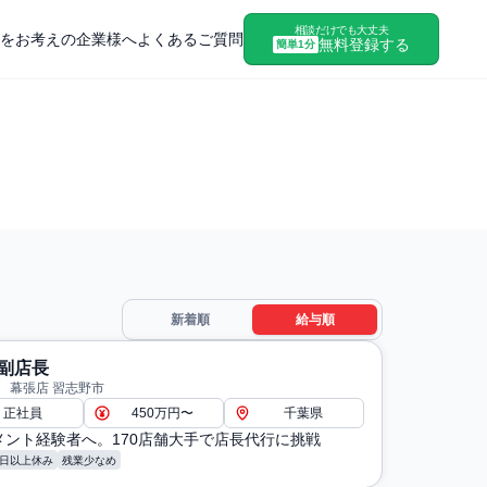
相談だけでも大丈夫
をお考えの企業様へ
よくあるご質問
無料登録する
簡単1分
新着順
給与順
副店長
 幕張店 習志野市
正社員
450万円〜
千葉県
メント経験者へ。170店舗大手で店長代行に挑戦
8日以上休み
残業少なめ