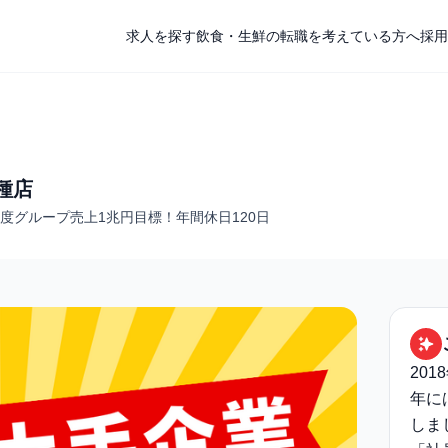
求人を探す
飲食・生鮮の転職を考えている方へ
採用
種店
1年度グループ売上1兆円目標！年間休日120日
201
年に
しま