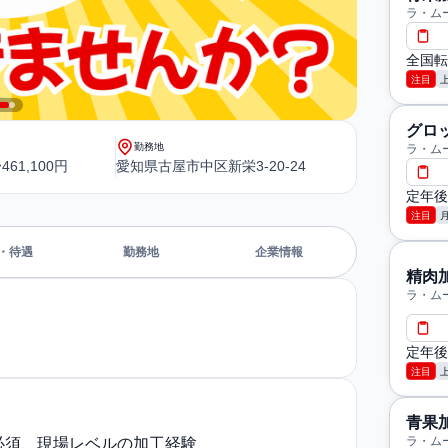
ラ・ム
全国転
注目
グロ
勤務地
ラ・ム
461,100円
愛知県古屋市中区新栄3-20-24
定年後
注目
・待遇
勤務地
企業情報
精肉
ラ・ム
定年後
注目
青果
ラ・ム
必須、現場レベルの加工経験