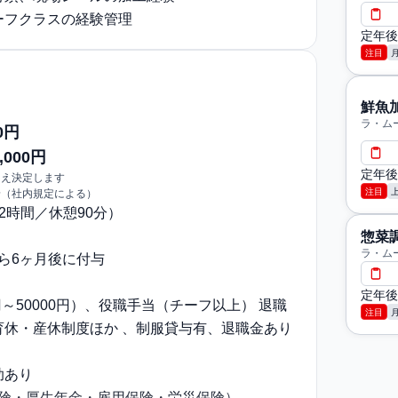
ーフクラスの経験管理
定年後
注目
鮮魚
ラ・ム
0円
,000円
定年後
うえ決定します
注目
給（社内規定による）
〜12時間／休憩90分）
惣菜
ラ・ム
から6ヶ月後に付与
定年後
円～50000円）、役職手当（チーフ以上） 退職
注目
育休・産休制度ほか 、制服貸与有、退職金あり
助あり
保険・厚生年金・雇用保険・労災保険）