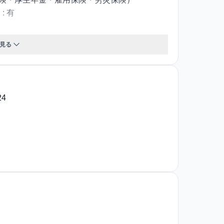
 有
接：店舗にて各エリアの部長面談 最終面接：エ
見る
休憩60分(シフトにより90分休憩の可能性あり)■
20日（月間休日112日・上期休日4日・下期休日
以降に入社の一般職（グレード1～4）のみ対象 ※
4
レード、グレードA（管理職候補：一般職）、契
年60歳
入社後の引っ越し費用は会社負担。車通勤の場合
払いが必要。ガソリン代や高速代（他店舗への応
担。