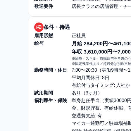
歓迎要件
店長クラスの店舗管理・チ
条件・待遇
雇用形態
正社員
給与
月給 284,200円〜461,10
年収 3,610,000円〜7,000
※経験・スキル・前職給与を考慮の
※固定残業代あり／超過分は別途支
勤務時間・休日
7:00〜20:30（実働9時間
平均月間休日: 8日
有給付与タイミング: 入社
試用期間
あり（3ヶ月）
福利厚生・保険
単身赴任手当（実績30000
金、財形貯蓄、有給休暇、
交通費支給: 有
マイカー通勤可／駐車場補
保険: 社会保険完備（健康