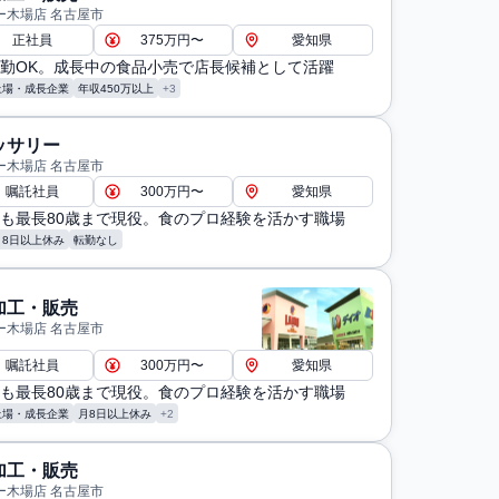
ー木場店 名古屋市
正社員
375万円〜
愛知県
勤OK。成長中の食品小売で店長候補として活躍
上場・成長企業
年収450万以上
+3
ッサリー
ー木場店 名古屋市
嘱託社員
300万円〜
愛知県
も最長80歳まで現役。食のプロ経験を活かす職場
月8日以上休み
転勤なし
加工・販売
ー木場店 名古屋市
嘱託社員
300万円〜
愛知県
も最長80歳まで現役。食のプロ経験を活かす職場
上場・成長企業
月8日以上休み
+2
加工・販売
ー木場店 名古屋市