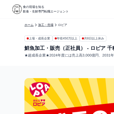
食の現場を知る
飲食・生鮮専門転職エージェント
ホーム
加工・売場
ロピア
上場・成長企業
年収450万以上
月8日以上休み
鮮魚加工・販売（正社員） - ロピア 千
★超成長企業★2024年度には売上高3,000億円、203