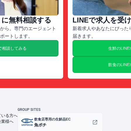
トに無料相談する
LINEで求人を受
から。専門のエージェント
新着求人やあなたにぴったり
ポートします。
届きます。
で相談してみる
生鮮のLIN
飲食のLIN
GROUP SITES
ている方へ
飲食店専用の生鮮品EC
企業様へ
魚ポチ