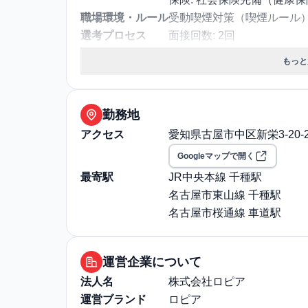
職場環境・ルール
受動喫煙対策（喫煙ルール）:
選考プロセス
面接回数: 2回
選考プロセス詳細: 1次面
もっと
リア本部長面接
その他
勤務・休日に関する補足: ■
完全週休2日制■休日:年間1
勤務地
4日）※2026年3月16日
アクセス
愛知県古屋市中区新栄3-20-2
グレード5以上の管理職グ
Googleマップで開く
約社員)は、年間休日108日
最寄駅
JR中央本線 千種駅
退職・定年に関する補足: 定
名古屋市東山線 千種駅
通勤・住居に関する補足: 
名古屋市桜通線 車道駅
1か月3000円の駐車代支
援の際など）は全額会社負
運営企業について
法人名
株式会社ロピア
運営ブランド
ロピア