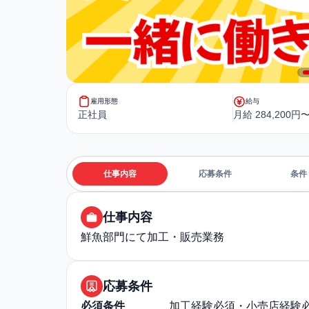
雇用形態
給与
正社員
月給 284,200円〜
仕事内容
応募条件
条件
仕事内容
鮮魚部門にて加工・販売業務
応募条件
必須条件
加工経験必須・小売店経験