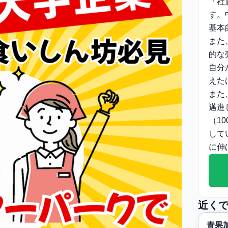
「社
す。
基本
また
的な
自分
えた
また
邁進
（1
して
に伸
近く
青果