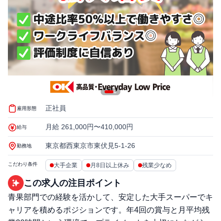
正社員
雇用形態
月給 261,000円〜410,000円
給与
東京都西東京市東伏見5-1-26
勤務地
こだわり条件
大手企業
月8日以上休み
残業少なめ
この求人の注目ポイント
青果部門での経験を活かして、安定した大手スーパーでキ
ャリアを積めるポジションです。年4回の賞与と月平均残