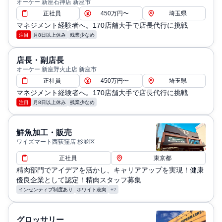
オーケー 新座石神店 新座市
正社員
450万円〜
埼玉県
マネジメント経験者へ。170店舗大手で店長代行に挑戦
注目
月8日以上休み
残業少なめ
店長・副店長
オーケー 新座野火止店 新座市
正社員
450万円〜
埼玉県
マネジメント経験者へ。170店舗大手で店長代行に挑戦
注目
月8日以上休み
残業少なめ
鮮魚加工・販売
ワイズマート西荻窪店 杉並区
正社員
東京都
精肉部門でアイデアを活かし、キャリアアップを実現！健康
優良企業として認定！精肉スタッフ募集
インセンティブ制度あり
ホワイト志向
+2
グロッサリー