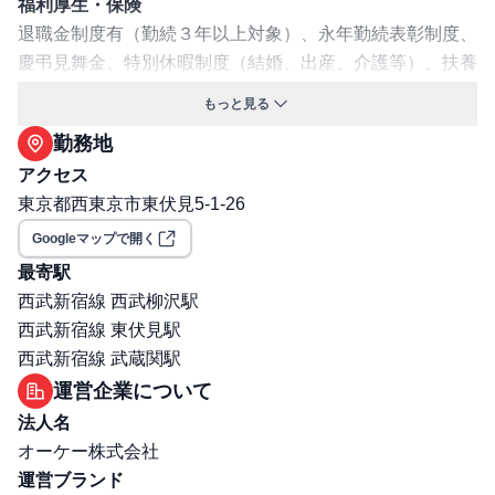
福利厚生・保険
退職金制度有（勤続３年以上対象）、永年勤続表彰制度、
慶弔見舞金、特別休暇制度（結婚、出産、介護等）、扶養
子女へのクリスマスプレゼント(規定あり)、オーケーの調
もっと見る
剤薬局での調剤のお薬代一部負担(規定あり)
勤務地
交通費支給: 有
アクセス
年間昇給回数: 年1回
東京都西東京市東伏見5-1-26
保険: 社会保険完備（健康保険・厚生年金・雇用保険・労
災保険）
Googleマップで開く
職場環境・ルール
最寄駅
受動喫煙対策（喫煙ルール）: 屋内全面禁煙
西武新宿線 西武柳沢駅
選考プロセス
西武新宿線 東伏見駅
面接回数: 2回
西武新宿線 武蔵関駅
選考プロセス詳細: 1次面接：面接（WEBもしくは対
運営企業について
面） 2次面接：対面面接（＠本社）
法人名
その他
オーケー株式会社
勤務・休日に関する補足: ■勤務時間： 6:00～22:00の間で
運営ブランド
調整〈シフト例〉①7:30～16:30 ②6:00～15:00。 育児短