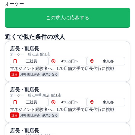
オーケー
時間勤務制度：有（小学校卒業まで利用可能） ■休日：
4週8休、その他休暇：年始休暇1/1～1/3(公休扱い)、年次
この求人に応募する
有給休暇(入社時5日、入社半年経過後5日付与）、結婚休
暇、産前・産後休暇、育児休暇、介護休暇、慶弔休暇）
近くで似た条件の求人
退職・定年に関する補足: 定年60歳まで ※65歳まで再雇用
あり
店長・副店長
給与・残業に関する補足: 年間賞与回数：年4回 ／ 月間残
オーケー 狛江店 狛江市
正社員
450万円〜
東京都
業時間分は全額支給、年収幅：サブチーフ : 350～500万
マネジメント経験者へ。170店舗大手で店長代行に挑戦
／チーフ:400万～700万円 ※評価によって異なります。
注目
月8日以上休み
残業少なめ
通勤・住居に関する補足: 交通費：会社規定により支給
店長・副店長
オーケー 狛江中和泉店 狛江市
正社員
450万円〜
東京都
マネジメント経験者へ。170店舗大手で店長代行に挑戦
注目
月8日以上休み
残業少なめ
店長・副店長