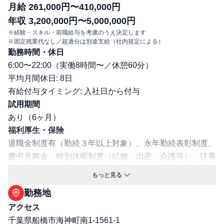
月給 261,000円〜410,000円
年収 3,200,000円〜5,000,000円
※経験・スキル・前職給与を考慮のうえ決定します
※固定残業代なし／超過分は別途支給（社内規定による）
勤務時間・休日
6:00〜22:00（実働8時間〜／休憩60分）
平均月間休日: 8日
有給付与タイミング: 入社日から付与
試用期間
あり（6ヶ月）
福利厚生・保険
退職金制度有（勤続３年以上対象）、永年勤続表彰制度、
慶弔見舞金、特別休暇制度（結婚、出産、介護等）、扶養
子女へのクリスマスプレゼント(規定あり)、オーケーの調
もっと見る
剤薬局での調剤のお薬代一部負担(規定あり)
勤務地
交通費支給: 有
アクセス
年間昇給回数: 年1回
千葉県船橋市海神町南1-1561-1
保険: 社会保険完備（健康保険・厚生年金・雇用保険・労