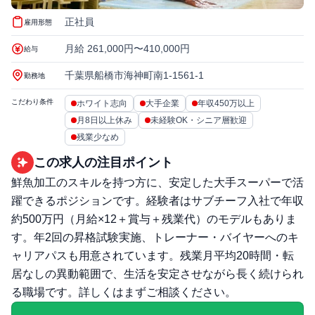
正社員
雇用形態
月給 261,000円〜410,000円
給与
千葉県船橋市海神町南1-1561-1
勤務地
こだわり条件
ホワイト志向
大手企業
年収450万以上
月8日以上休み
未経験OK・シニア層歓迎
残業少なめ
この求人の注目ポイント
鮮魚加工のスキルを持つ方に、安定した大手スーパーで活
躍できるポジションです。経験者はサブチーフ入社で年収
約500万円（月給×12＋賞与＋残業代）のモデルもありま
す。年2回の昇格試験実施、トレーナー・バイヤーへのキ
ャリアパスも用意されています。残業月平均20時間・転
居なしの異動範囲で、生活を安定させながら長く続けられ
る職場です。詳しくはまずご相談ください。