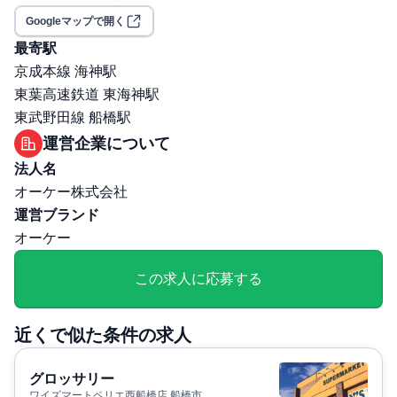
災保険）
Googleマップで開く
職場環境・ルール
最寄駅
受動喫煙対策（喫煙ルール）: 屋内全面禁煙
京成本線 海神駅
選考プロセス
東葉高速鉄道 東海神駅
面接回数: 2回
東武野田線 船橋駅
選考プロセス詳細: 1次面接：面接（WEBもしくは対
運営企業について
面） 2次面接(関東)：対面面接（＠本社（横浜)＋技術試
法人名
験 2次面接(関西)：対面面接（＠高井田事務所)＋技術試験
オーケー株式会社
その他
運営ブランド
勤務・休日に関する補足: ■勤務時間： 6:00～22:00の間で
オーケー
調整〈シフト例〉①7:30～16:30 ②6:00～15:00。 育児短
時間勤務制度：有（小学校卒業まで利用可能） ■休日：
この求人に応募する
4週8休、その他休暇：年始休暇1/1～1/3(公休扱い)、年次
有給休暇(入社時5日、入社半年経過後5日付与）、結婚休
近くで似た条件の求人
暇、産前・産後休暇、育児休暇、介護休暇、慶弔休暇）
退職・定年に関する補足: 定年60歳まで ※65歳まで再雇用
グロッサリー
あり
ワイズマートペリエ西船橋店 船橋市