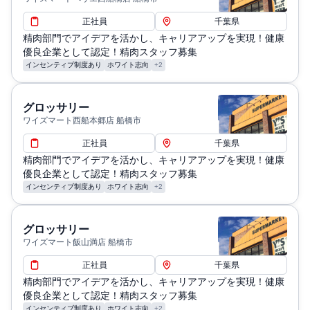
給与・残業に関する補足: 年間賞与回数：年4回 ／ 月間残
正社員
千葉県
業時間分は全額支給、年収幅：サブチーフ : 350～500万
精肉部門でアイデアを活かし、キャリアアップを実現！健康
／チーフ:400万～700万円 ※評価によって異なります。
優良企業として認定！精肉スタッフ募集
通勤・住居に関する補足: 交通費：会社規定により支給
インセンティブ制度あり
ホワイト志向
+2
グロッサリー
ワイズマート西船本郷店 船橋市
正社員
千葉県
精肉部門でアイデアを活かし、キャリアアップを実現！健康
優良企業として認定！精肉スタッフ募集
インセンティブ制度あり
ホワイト志向
+2
グロッサリー
ワイズマート飯山満店 船橋市
正社員
千葉県
精肉部門でアイデアを活かし、キャリアアップを実現！健康
優良企業として認定！精肉スタッフ募集
インセンティブ制度あり
ホワイト志向
+2