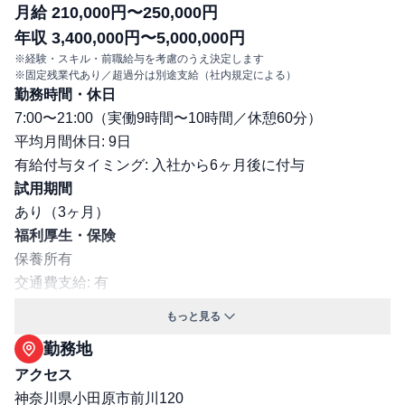
月給 210,000円〜250,000円
年収 3,400,000円〜5,000,000円
※経験・スキル・前職給与を考慮のうえ決定します
※固定残業代あり／超過分は別途支給（社内規定による）
勤務時間・休日
7:00〜21:00（実働9時間〜10時間／休憩60分）
平均月間休日: 9日
有給付与タイミング: 入社から6ヶ月後に付与
試用期間
あり（3ヶ月）
福利厚生・保険
保養所有
交通費支給: 有
マイカー通勤可
もっと見る
保険: 社会保険完備（健康保険・厚生年金・雇用保険・労
勤務地
災保険）
アクセス
職場環境・ルール
神奈川県小田原市前川120
受動喫煙対策（喫煙ルール）: 有