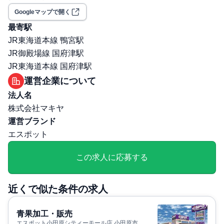
選考プロセス
Googleマップで開く
面接回数: 2回
最寄駅
選考プロセス詳細: 1次：面接・筆記試験（対面）/人事担
JR東海道本線 鴨宮駅
当者+現場責任者 2次：面接（対面）/役員 ・面接場
JR御殿場線 国府津駅
所： マキヤ本部（富士市大渕）にて実施 ・技術試験：
JR東海道本線 国府津駅
なし ・筆記試験：あり（適正検査、性格診断）
運営企業について
その他
法人名
退職・定年に関する補足: ・定年制：有（62歳まで、その
株式会社マキヤ
後65歳まで再雇用あり）
運営ブランド
通勤・住居に関する補足: ・通勤手当：規定内支給（片道
エスポット
２km未満は対象外）・駐車場無料
この求人に応募する
近くで似た条件の求人
青果加工・販売
エスポット小田原シティーモール店 小田原市