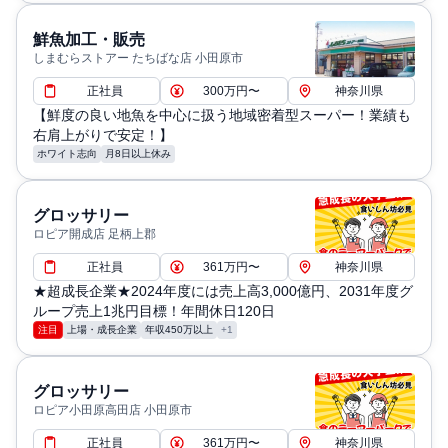
鮮魚加工・販売
しまむらストアー たちばな店 小田原市
正社員
300万円〜
神奈川県
【鮮度の良い地魚を中心に扱う地域密着型スーパー！業績も
右肩上がりで安定！】
ホワイト志向
月8日以上休み
グロッサリー
ロピア開成店 足柄上郡
正社員
361万円〜
神奈川県
★超成長企業★2024年度には売上高3,000億円、2031年度グ
ループ売上1兆円目標！年間休日120日
注目
上場・成長企業
年収450万以上
+1
グロッサリー
ロピア小田原高田店 小田原市
正社員
361万円〜
神奈川県