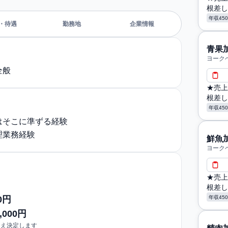
根差し
年収45
・待遇
勤務地
企業情報
青果
ヨーク
全般
★売上
根差し
年収45
はそこに準ずる経験
理業務経験
鮮魚
ヨーク
★売上
根差し
年収45
0円
,000円
うえ決定します