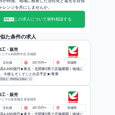
みが特徴。地域に根差した活性化と還元を目指
ャレンジを共にしませんか。
この求人について無料相談する
簡単1分
で似た条件の求人
加工・販売
ベニマル利府野中店 宮城郡
正社員
357万円〜
宮城県
高4,690億円★東北・北関東5県で店舗展開！地域に
、今後もぞくぞくと出店予定★/青果
0万以上
月8日以上休み
+1
加工・販売
ベニマル多賀城店 多賀城市
正社員
357万円〜
宮城県
高4,690億円★東北・北関東5県で店舗展開！地域に