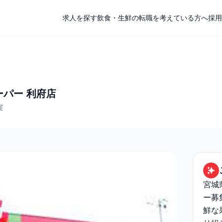
求人を探す
飲食・生鮮の転職を考えている方へ
採用
ーパー 利府店
実
宮城
ー募
鮮な