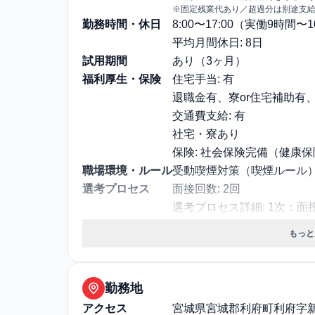
※固定残業代あり／超過分は別途支
勤務時間・休日
8:00〜17:00（実働9時間
平均月間休日: 8日
試用期間
あり（3ヶ月）
福利厚生・保険
住宅手当: 有
退職金有、寮or住宅補助有
交通費支給: 有
社宅・寮あり
保険: 社会保険完備（健康
職場環境・ルール
受動喫煙対策（喫煙ルール）:
選考プロセス
面接回数: 2回
選考プロセス詳細: 1次：面
験（対面）/リーダー
もっと
その他
勤務・休日に関する補足: ・
退職・定年に関する補足: ・
通勤・住居に関する補足: 
勤務地
アクセス
宮城県宮城郡利府町利府字新