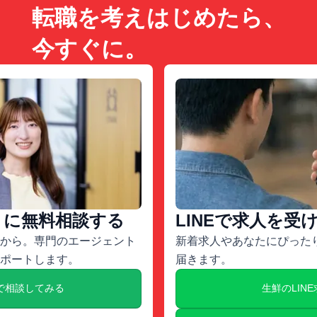
転職を考えはじめたら、
今すぐに。
トに無料相談する
LINEで求人を受
から。専門のエージェント
新着求人やあなたにぴったり
ポートします。
届きます。
で相談してみる
生鮮のLIN