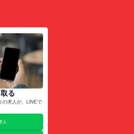
け取る
の求人が、LINEで
E求人