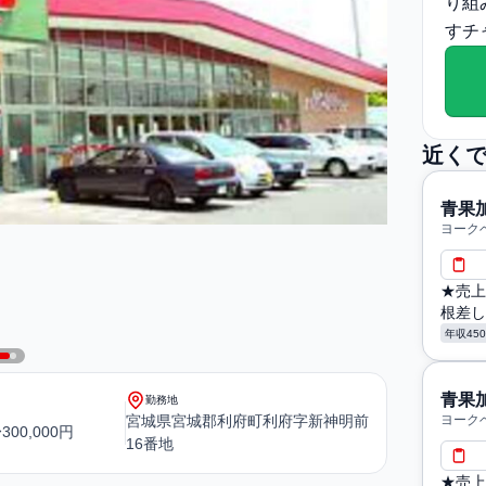
り組
すチ
近く
青果
ヨーク
★売上
根差し
年収45
青果
勤務地
宮城県宮城郡利府町利府字新神明前
ヨーク
300,000円
16番地
★売上