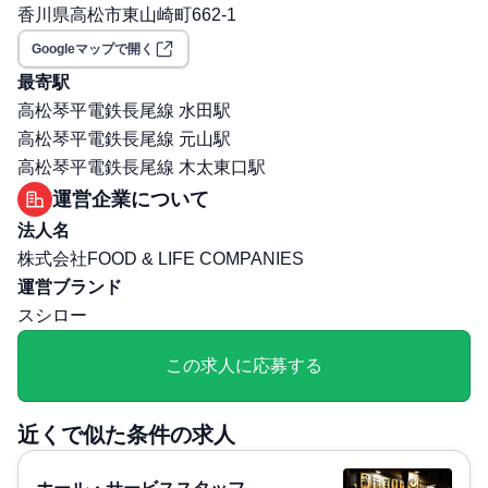
香川県高松市東山崎町662-1
給）、独身寮完備（自己負担額：月2万円～）、食事補
助、財形貯蓄制度、社員持株会、制服貸与、永年勤続表彰
Googleマップで開く
制度、退職金に見合う特別制度、団体長期障害所得補償保
最寄駅
険、慶弔見舞制度、健康診断・人間ドック、引越費用全額
高松琴平電鉄長尾線 水田駅
補助（入社時および転勤時に支給）、自動車
高松琴平電鉄長尾線 元山駅
交通費支給: 有
高松琴平電鉄長尾線 木太東口駅
マイカー通勤可／社宅・寮あり
運営企業について
保険: 社会保険完備（健康保険・厚生年金・雇用保険・労
法人名
災保険）
株式会社FOOD & LIFE COMPANIES
職場環境・ルール
運営ブランド
受動喫煙対策（喫煙ルール）: 無
スシロー
選考プロセス
面接回数: 2回
この求人に応募する
選考プロセス詳細: 1次:WEB実施 2次:営業部長との面接
持ち物：履歴書、職務経歴書持参
近くで似た条件の求人
その他
勤務・休日に関する補足: 年間休日108日(その他休暇あ