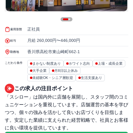
正社員
雇用形態
月給 260,000円〜446,000円
給与
香川県高松市東山崎町662-1
勤務地
こだわり条件
まかない制度あり
ホワイト志向
上場・成長企業
大手企業
月8日以上休み
未経験OK・シニア層歓迎
生活支援あり
この求人の注目ポイント
「スシロー」は国内外に店舗を展開し、スタッフ間のコミ
ュニケーションを重視しています。店舗運営の基本を学び
つつ、個々の強みを活かして良いお店づくりを目指しま
す。安定した業績に支えられた経営戦略で、社員とお客様
に良い環境を提供しています。