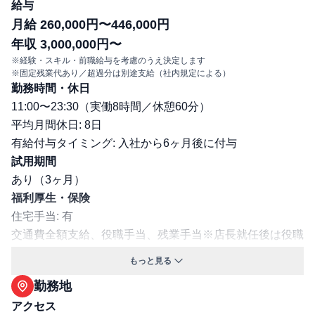
給与
月給 260,000円〜446,000円
年収 3,000,000円〜
※経験・スキル・前職給与を考慮のうえ決定します
※固定残業代あり／超過分は別途支給（社内規定による）
勤務時間・休日
11:00〜23:30（実働8時間／休憩60分）
平均月間休日: 8日
有給付与タイミング: 入社から6ヶ月後に付与
試用期間
あり（3ヶ月）
福利厚生・保険
住宅手当: 有
交通費全額支給、役職手当、残業手当※店長就任後は役職
手当として支給、深夜手当、家族手当、住宅手当（地域に
もっと見る
より月1万円～3万3000円）、単身赴任手当、帰省交通費
勤務地
支給（単身赴任者・月2回）、 車両管理手当、異動手当、
アクセス
特別手当（新店舗の立ち上げに従事する店長に対して支