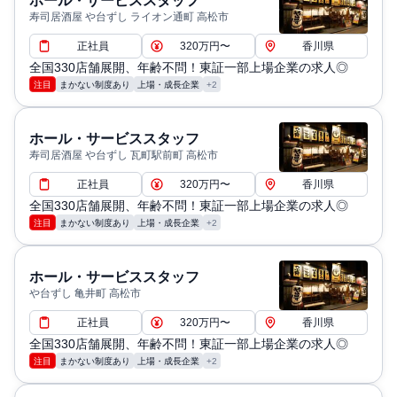
ホール・サービススタッフ
り)※残業月30時間程度／残業代100％全額支給。
寿司居酒屋 や台ずし ライオン通町 高松市
退職・定年に関する補足: 60歳まで※嘱託社員制度あり
正社員
320万円〜
香川県
通勤・住居に関する補足: 独身寮完備（自己負担額：月2
全国330店舗展開、年齢不問！東証一部上場企業の求人◎
万円～）
注目
まかない制度あり
上場・成長企業
+2
ホール・サービススタッフ
寿司居酒屋 や台ずし 瓦町駅前町 高松市
正社員
320万円〜
香川県
全国330店舗展開、年齢不問！東証一部上場企業の求人◎
注目
まかない制度あり
上場・成長企業
+2
ホール・サービススタッフ
や台ずし 亀井町 高松市
正社員
320万円〜
香川県
全国330店舗展開、年齢不問！東証一部上場企業の求人◎
注目
まかない制度あり
上場・成長企業
+2