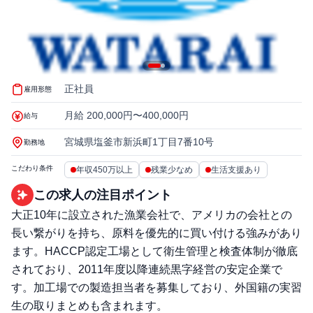
正社員
雇用形態
月給 200,000円〜400,000円
給与
宮城県塩釜市新浜町1丁目7番10号
勤務地
こだわり条件
年収450万以上
残業少なめ
生活支援あり
この求人の注目ポイント
大正10年に設立された漁業会社で、アメリカの会社との
長い繋がりを持ち、原料を優先的に買い付ける強みがあり
ます。HACCP認定工場として衛生管理と検査体制が徹底
されており、2011年度以降連続黒字経営の安定企業で
す。加工場での製造担当者を募集しており、外国籍の実習
生の取りまとめも含まれます。