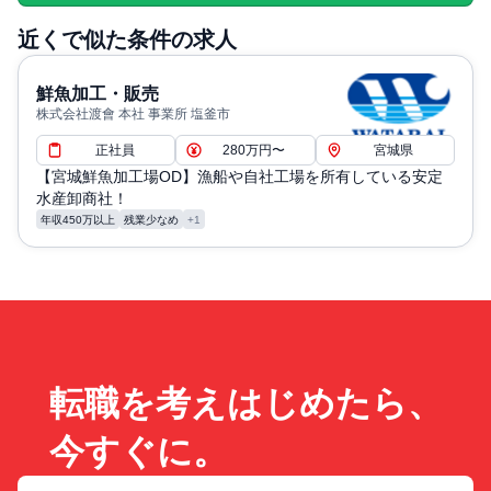
ずる 年間96日・その他休暇：GW、夏季休暇(平均3日)、
近くで似た条件の求人
年末年始休暇(平均5日)、有給休暇
退職・定年に関する補足: ・定年制：（60歳、その後の再
鮮魚加工・販売
雇用は面談によって更新あり）
株式会社渡會 本社 事業所 塩釜市
通勤・住居に関する補足: ・通勤手当：（実費支給）
正社員
280万円〜
宮城県
【宮城鮮魚加工場OD】漁船や自社工場を所有している安定
水産卸商社！
年収450万以上
残業少なめ
+1
転職を考えはじめたら、
今すぐに。