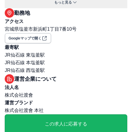
もっと見る
は30%（※55,000円の家賃であれば、本人負担は16,500
勤務地
円ほど）
アクセス
交通費支給: 有
宮城県塩釜市新浜町1丁目7番10号
社宅・寮あり
保険: 社会保険完備（健康保険・厚生年金・雇用保険・労
Googleマップで開く
災保険）
最寄駅
職場環境・ルール
JR仙石線 東塩釜駅
受動喫煙対策（喫煙ルール）: 有
JR仙石線 本塩釜駅
選考プロセス
JR仙石線 西塩釜駅
面接回数: 2回
運営企業について
選考プロセス詳細: 1次：人事担当者（佐々木様）製造の
法人名
取締役（役員） ※遠方の方はWEB対応あり 2次：製造
株式会社渡會
の取締役（役員）、社長 ・面接方法：対面 ・面接場所：
運営ブランド
対面の際は本社にて実施 ・技術試験：あり（なしになる
株式会社渡會 本社
可能性もあり） ・技術試験内容例： ・筆記試験：なし
その他
この求人に応募する
勤務・休日に関する補足: ・休日：※会社カレンダーに準