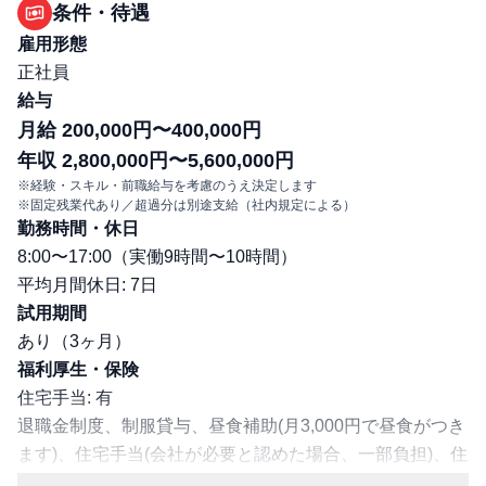
条件・待遇
雇用形態
正社員
給与
月給 200,000円〜400,000円
年収 2,800,000円〜5,600,000円
※経験・スキル・前職給与を考慮のうえ決定します
※固定残業代あり／超過分は別途支給（社内規定による）
勤務時間・休日
8:00〜17:00（実働9時間〜10時間）
平均月間休日: 7日
試用期間
あり（3ヶ月）
福利厚生・保険
住宅手当: 有
退職金制度、制服貸与、昼食補助(月3,000円で昼食がつき
ます)、住宅手当(会社が必要と認めた場合、一部負担)、住
宅制度（借り上げ社宅制度：上限5.5万円まで／本人負担