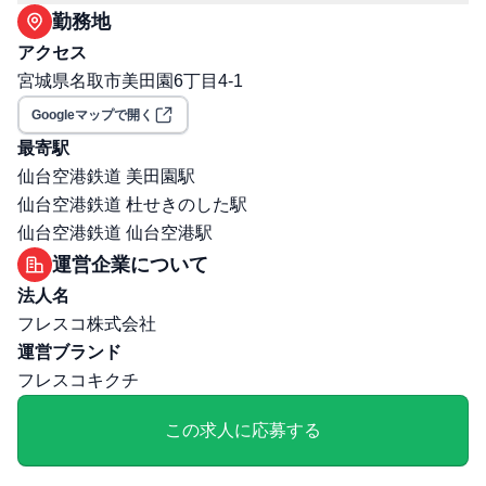
職場環境・ルール
勤務地
受動喫煙対策（喫煙ルール）: 有
アクセス
選考プロセス
宮城県名取市美田園6丁目4-1
面接回数: 2回
Googleマップで開く
選考プロセス詳細: 面接回数：2回（想定所要時間：14日
程度） 1次：面接（WEB）/人事担当者、店舗責任者 最
最寄駅
終：面接（対面）/役員
仙台空港鉄道 美田園駅
その他
仙台空港鉄道 杜せきのした駅
勤務・休日に関する補足: お盆・年末等の繁忙期は残業40
仙台空港鉄道 仙台空港駅
時間程度
運営企業について
退職・定年に関する補足: 60歳まで※65歳まで再雇用あり
法人名
通勤・住居に関する補足: 寮社宅（会社規定に準じ家賃の
フレスコ株式会社
8割負担/単身者/自宅から50Km以上離れた方）
運営ブランド
フレスコキクチ
この求人に応募する