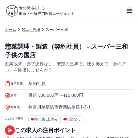
食の現場を知る
飲食・生鮮専門転職エージェント
ホーム
加工・売場
スーパー三和
惣菜調理・製造（契約社員） - スーパー三和
子供の国店
創業以来、赤字決算なし。安定の三和で、腰を据えて「食のプ
ロ」を目指しませんか？
契約社員
雇用形態
月給 330,000円〜410,000円
給与
神奈川県横浜市青葉区奈良1-2-1
勤務地
こだわり条件
月8日以上休み
転勤なし
この求人の注目ポイント