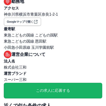
勤務地
あり
アクセス
年間昇給回数: 無・不明
神奈川県横浜市青葉区奈良1-2-1
保険: 社会保険完備（健康保険・厚生年金・雇用保険・労
Googleマップで開く
災保険）
職場環境・ルール
最寄駅
受動喫煙対策（喫煙ルール）: 敷地内全面禁煙
東急こどもの国線 こどもの国駅
選考プロセス
東急こどもの国線 恩田駅
面接回数: 変動あり（選考により異なる）
小田急小田原線 玉川学園前駅
選考プロセス詳細: 対面
運営企業について
その他
法人名
給与・残業に関する補足: ◆残業代支給方法：みなし残業
株式会社三和
代 (約20時間分/約7万円)
運営ブランド
通勤・住居に関する補足: 男子寮があります（月2万2000
スーパー三和
円・朝・晩の食事あり）。また社宅については、チーフ職
以上の既婚者が入居できます。
この求人に応募する
近くで似た条件の求人