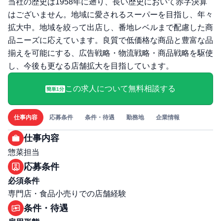
当社の歴史は1958年に遡り、長い歴史において赤字決算
はございません。地域に愛されるスーパーを目指し、年々
拡大中。地域を絞って出店し、番地レベルまで配慮した商
品ニーズに応えています。良質で低価格な商品と豊富な品
揃えを可能にする、広告戦略・物流戦略・商品戦略を駆使
し、今後も更なる店舗拡大を目指しています。
この求人について無料相談する
簡単1分
仕事内容
応募条件
条件・待遇
勤務地
企業情報
仕事内容
惣菜担当
応募条件
必須条件
専門店・食品小売りでの店舗経験
条件・待遇