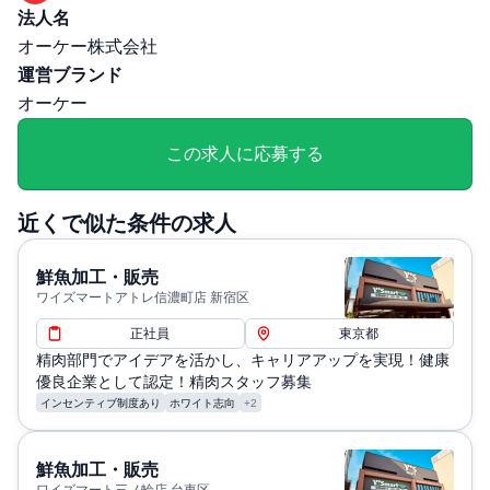
勤務・休日に関する補足: 勤務時間： 6:00～22:00の間で
法人名
調整〈シフト例〉①7:30～16:30 ②6:00～15:00 休日：4
オーケー株式会社
週8休制、その他休暇：年始休暇1/1～1/3(公休扱い)、年次
運営ブランド
有給休暇、結婚休暇、産前・産後休暇、育児休暇、介護休
オーケー
暇、慶弔休暇）
退職・定年に関する補足: 定年60歳まで ※65歳まで再雇用
この求人に応募する
あり
給与・残業に関する補足: 年間賞与回数：年4回 ／ 月間残
近くで似た条件の求人
業時間分は全額支給
通勤・住居に関する補足: 交通費：会社規定により支給
鮮魚加工・販売
ワイズマートアトレ信濃町店 新宿区
正社員
東京都
精肉部門でアイデアを活かし、キャリアアップを実現！健康
優良企業として認定！精肉スタッフ募集
インセンティブ制度あり
ホワイト志向
+2
鮮魚加工・販売