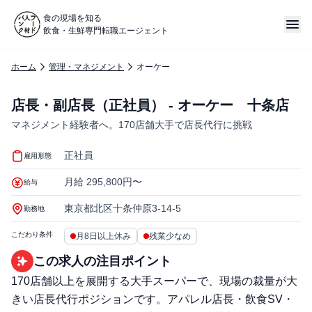
食の現場を知る
飲食・生鮮専門転職エージェント
ホーム
管理・マネジメント
オーケー
店長・副店長（正社員） - オーケー 十条店
マネジメント経験者へ。170店舗大手で店長代行に挑戦
正社員
雇用形態
月給 295,800円〜
給与
東京都北区十条仲原3-14-5
勤務地
こだわり条件
月8日以上休み
残業少なめ
この求人の注目ポイント
170店舗以上を展開する大手スーパーで、現場の裁量が大
きい店長代行ポジションです。アパレル店長・飲食SV・