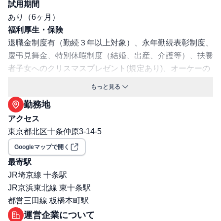
試用期間
あり（6ヶ月）
福利厚生・保険
退職金制度有（勤続３年以上対象）、永年勤続表彰制度、
慶弔見舞金、特別休暇制度（結婚、出産、介護等）、扶養
者子女へのクリスマスプレゼント(規定あり)、オーケーの
調剤薬局での調剤のお薬代一部負担(規定あり)
もっと見る
交通費支給: 有
勤務地
保険: 社会保険完備（健康保険・厚生年金・雇用保険・労
アクセス
災保険）
東京都北区十条仲原3-14-5
職場環境・ルール
受動喫煙対策（喫煙ルール）: 屋内全面禁煙
Googleマップで開く
選考プロセス
最寄駅
面接回数: 2回
JR埼京線 十条駅
選考プロセス詳細: 1次面接：面接（WEBもしくは対
JR京浜東北線 東十条駅
面） 2次面接：対面面接
都営三田線 板橋本町駅
その他
運営企業について