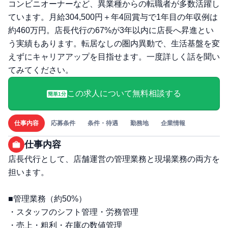
コンビニオーナーなど、異業種からの転職者が多数活躍し
ています。月給304,500円＋年4回賞与で1年目の年収例は
約460万円。店長代行の67%が3年以内に店長へ昇進とい
う実績もあります。転居なしの圏内異動で、生活基盤を変
えずにキャリアアップを目指せます。一度詳しく話を聞い
てみてください。
この求人について無料相談する
簡単1分
仕事内容
応募条件
条件・待遇
勤務地
企業情報
仕事内容
店長代行として、店舗運営の管理業務と現場業務の両方を
担います。
■管理業務（約50%）
・スタッフのシフト管理・労務管理
・売上・粗利・在庫の数値管理