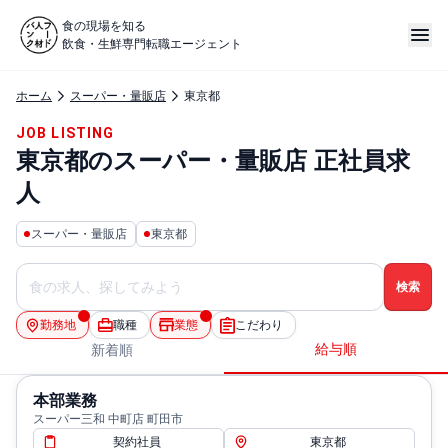
食の現場を知る
飲食・生鮮専門転職エージェント
ホーム
スーパー・量販店
東京都
JOB LISTING
東京都のスーパー・量販店 正社員求
人
スーパー・量販店
東京都
勤務地
職種
業態
こだわり
給与順
新着順
本部業務
スーパー三和 中町店 町田市
契約社員
東京都