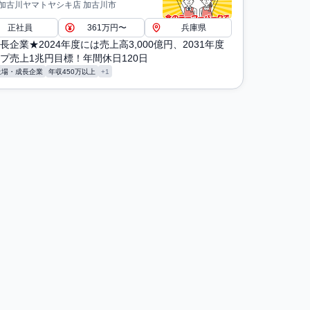
 加古川ヤマトヤシキ店 加古川市
正社員
361万円〜
兵庫県
長企業★2024年度には売上高3,000億円、2031年度
プ売上1兆円目標！年間休日120日
上場・成長企業
年収450万以上
+1