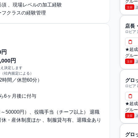
グルー
須 、現場レベルの加工経験
注目
ーフクラスの経験管理
店長
ロピア
★超成
0円
グルー
,000円
注目
うえ決定します
給（社内規定による）
〜12時間／休憩60分）
グロ
ロピア
から6ヶ月後に付与
★超成
グルー
円～50000円）、役職手当（チーフ以上） 退職
注目
育休・産休制度ほか 、制服貸与有、退職金あり
グロ