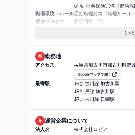
保険: 社会保険完備（健康
職場環境・ルール
受動喫煙対策（喫煙ルール）:
選考プロセス
面接回数: 2回
選考プロセス詳細: 1次面
もっと
リア本部長面接
その他
勤務・休日に関する補足: ■
完全週休2日制■休日:年間1
勤務地
4日）※2026年3月16日
アクセス
兵庫県加古川市加古川町篠原町
グレード5以上の管理職グ
Googleマップで開く
約社員)は、年間休日108日
最寄駅
JR加古川線 加古川駅
退職・定年に関する補足: 定
JR神戸線 加古川駅
通勤・住居に関する補足: 
JR加古川線 日岡駅
1か月3000円の駐車代支
援の際など）は全額会社負
運営企業について
法人名
株式会社ロピア