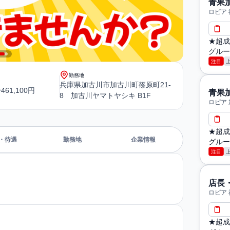
青果
ロピア
★超成
グルー
注目
勤務地
兵庫県加古川市加古川町篠原町21-
461,100円
青果
8 加古川ヤマトヤシキ B1F
ロピア
★超成
・待遇
勤務地
企業情報
グルー
注目
店長
ロピア
★超成