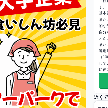
「社
す。
基本
また
的な
自分
えた
また
邁進
（1
して
に伸
近く