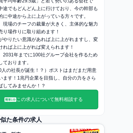
員平均年齢29.5歳」と若く勢いのある会社で
中途でもどんどん上に行けており、今の幹部も
的に中途から上に上がっている方々です。
、現場のチーフの裁量が大きく、主体的な魅力
売り場作りに取り組めます！
がやりたい意識があれば上に上がれますし、変
ければ上に上がれば変えられます！
、2031年までに100社グループ会社を作るため
しております。
00人の社長が誕生！？）ポストはまだまだ用意
います！1兆円企業を目指し、自分の力をさら
ばしてみませんか！？
この求人について無料相談する
簡単1分
で似た条件の求人