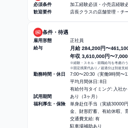
必須条件
加工経験必須・小売店経験必
歓迎要件
店長クラスの店舗管理・チ
条件・待遇
雇用形態
正社員
給与
月給 284,200円〜461,10
年収 3,610,000円〜7,000
※経験・スキル・前職給与を考慮の
※固定残業代あり／超過分は別途支
勤務時間・休日
7:00〜20:30（実働9時間
平均月間休日: 8日
有給付与タイミング: 入社
試用期間
あり（3ヶ月）
福利厚生・保険
単身赴任手当（実績30000
金、財形貯蓄、有給休暇、
交通費支給: 有
駐車場補助あり