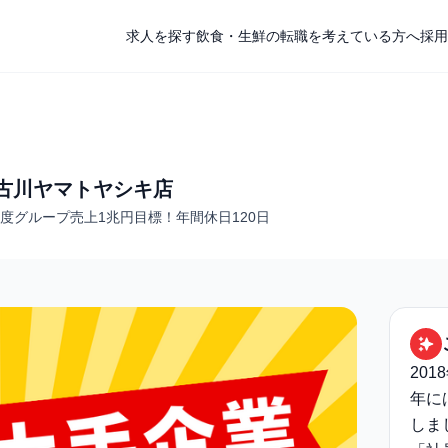
求人を探す
飲食・生鮮の転職を考えている方へ
採用
加古川ヤマトヤシキ店
1年度グループ売上1兆円目標！年間休日120日
201
年に
しま