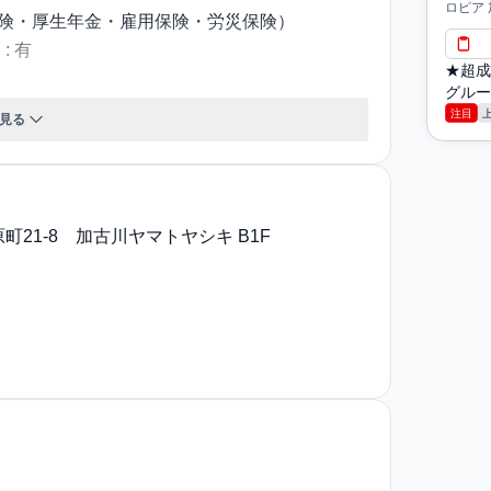
ロピア
保険・厚生年金・雇用保険・労災保険）
 有
★超成
グルー
接：店舗にて各エリアの部長面談 最終面接：エ
注目
見る
休憩60分(シフトにより90分休憩の可能性あり)■
20日（月間休日112日・上期休日4日・下期休日
以降に入社の一般職（グレード1～4）のみ対象 ※
21-8 加古川ヤマトヤシキ B1F
レード、グレードA（管理職候補：一般職）、契
年60歳
入社後の引っ越し費用は会社負担。車通勤の場合
払いが必要。ガソリン代や高速代（他店舗への応
担。