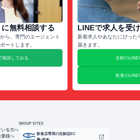
トに無料相談する
LINEで求人を受
から。専門のエージェント
新着求人やあなたにぴったり
ポートします。
届きます。
で相談してみる
生鮮のLIN
飲食のLIN
GROUP SITES
ている方へ
飲食店専用の生鮮品EC
企業様へ
魚ポチ