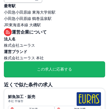
その他
最寄駅
勤務・休日に関する補足: 夏期・冬期休暇 各2日間（連
小田急小田原線 東海大学前駅
続6日間取得可能）年間休日108日
小田急小田原線 鶴巻温泉駅
退職・定年に関する補足: 定年満60歳、その後再雇用あ
JR東海道本線 大磯駅
り。
運営企業について
法人名
株式会社ユーラス
運営ブランド
株式会社ユーラス 本社
この求人に応募する
近くで似た条件の求人
鮮魚加工・販売
本社 平塚市