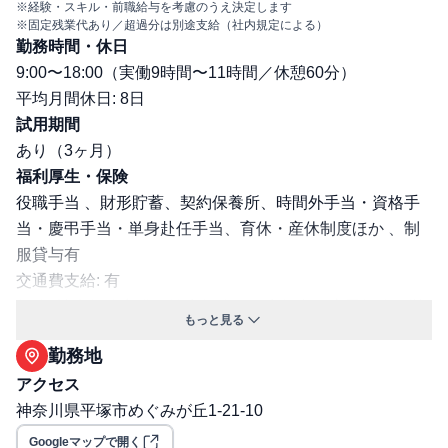
※経験・スキル・前職給与を考慮のうえ決定します
※固定残業代あり／超過分は別途支給（社内規定による）
勤務時間・休日
9:00〜18:00（実働9時間〜11時間／休憩60分）
平均月間休日: 8日
試用期間
あり（3ヶ月）
福利厚生・保険
役職手当 、財形貯蓄、契約保養所、時間外手当・資格手
当・慶弔手当・単身赴任手当、育休・産休制度ほか 、制
服貸与有
交通費支給: 有
保険: 社会保険完備（健康保険・厚生年金・雇用保険・労
もっと見る
災保険）
勤務地
選考プロセス
面接回数: 3回
アクセス
選考プロセス詳細: 1次：取締役社長 2次：部長 最終：代
神奈川県平塚市めぐみが丘1-21-10
表取締役
Googleマップで開く