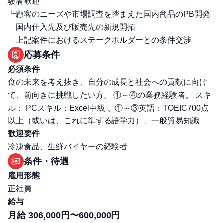
験者歓迎
┗顧客のニーズや市場調査を踏まえた国内商品のPB開発
国内仕入先及び販売先の新規開拓
上記案件におけるステークホルダーとの条件交渉
応募条件
必須条件
食の未来を考え抜き、自分の成長と社会への貢献に向け
て、前向きに挑戦したい方。 ①～④の業務経験者。 スキ
ル： PCスキル：Excel中級 、①～③英語：TOEIC700点
以上（或いは、これに準ずる語学力）、一般貿易知識
歓迎要件
冷凍食品、生鮮バイヤーの経験者
条件・待遇
雇用形態
正社員
給与
月給 306,000円〜600,000円