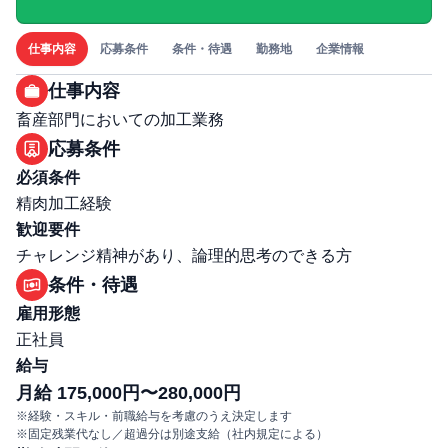
仕事内容
応募条件
条件・待遇
勤務地
企業情報
仕事内容
畜産部門においての加工業務
応募条件
必須条件
精肉加工経験
歓迎要件
チャレンジ精神があり、論理的思考のできる方
条件・待遇
雇用形態
正社員
給与
月給 175,000円〜280,000円
※経験・スキル・前職給与を考慮のうえ決定します
※固定残業代なし／超過分は別途支給（社内規定による）