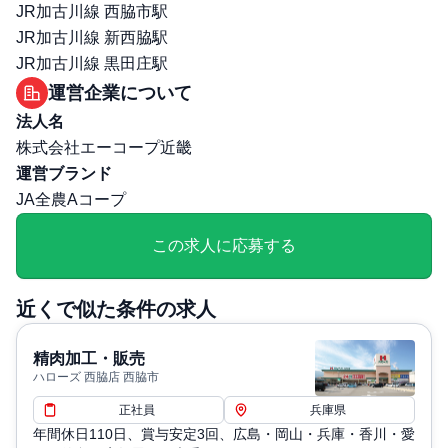
職場環境・ルール
JR加古川線 西脇市駅
受動喫煙対策（喫煙ルール）: 無
JR加古川線 新西脇駅
選考プロセス
JR加古川線 黒田庄駅
面接回数: 3回
運営企業について
選考プロセス詳細: まずは説明会・職場見学で、その後別
法人名
日で面接
株式会社エーコープ近畿
その他
運営ブランド
退職・定年に関する補足: ・雇用形態：正社員、契約社員
JA全農Aコープ
(嘱託社員)・定年制 60歳まで※65歳まで再雇用あり
通勤・住居に関する補足: 独⾝寮（寮費5,000円）
この求人に応募する
近くで似た条件の求人
精肉加工・販売
ハローズ 西脇店 西脇市
正社員
兵庫県
年間休日110日、賞与安定3回、広島・岡山・兵庫・香川・愛