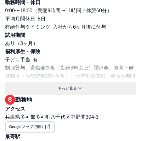
勤務時間・休日
9:00〜18:00（実働9時間〜11時間／休憩60分）
平均月間休日: 8⽇
有給付与タイミング: 入社から6ヶ月後に付与
試用期間
あり（3ヶ月）
福利厚生・保険
子ども手当: 有
制服貸与、退職⾦制度（勤続3年以上）親睦会、教育・研
修制度（店舗資格認証制度）、永年勤続表彰、産育休制度
（取得実績あり）介護休暇制度 扶養⼿当（扶養配偶
もっと見る
者︓14,000円／22歳以下の学⽣及び未就学児︓⼦1⼈につ
勤務地
き14,000円）
交通費支給: 有
アクセス
社宅・寮あり
兵庫県多可郡多可町八千代区中野間304-3
保険: 社会保険完備（健康保険・厚生年金・雇用保険・労
Googleマップで開く
災保険）
最寄駅