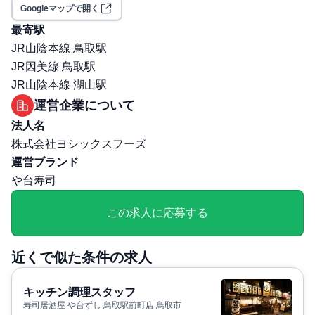
選考プロセス
Googleマップで開く
面接回数: 1回
最寄駅
選考プロセス詳細: 1回 対面のみ
JR山陰本線 鳥取駅
その他
JR因美線 鳥取駅
勤務・休日に関する補足: ・勤務時間： 15:00～26：00※
JR山陰本線 湖山駅
残業時の時給1304円以上※時間外労働分に対して1分単位
運営企業について
で支給・休日：週休二日制シフト制（年間休日105日）
法人名
株式会社ヨシックスフーズ
運営ブランド
や台寿司
この求人に応募する
近くで似た条件の求人
キッチン調理スタッフ
寿司居酒屋 や台ずし 鳥取駅前町店 鳥取市