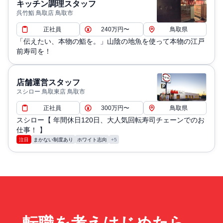
キッチン調理スタッフ
呉竹鮨 鳥取店 鳥取市
正社員
240万円〜
鳥取県
「伝えたい、本物の鮨を。」山陰の地魚を使って本物の江戸
前寿司を！
店舗運営スタッフ
スシロー 鳥取東店 鳥取市
正社員
300万円〜
鳥取県
スシロー【 年間休日120日、大人気回転寿司チェーンでのお
仕事！ 】
注目
まかない制度あり
ホワイト志向
+5