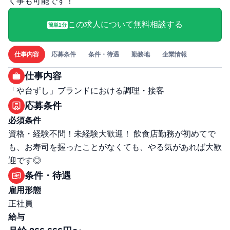
く事も可能です！
この求人について無料相談する
簡単1分
仕事内容
応募条件
条件・待遇
勤務地
企業情報
仕事内容
「や台ずし」ブランドにおける調理・接客
応募条件
必須条件
資格・経験不問！未経験大歓迎！ 飲食店勤務が初めてで
も、お寿司を握ったことがなくても、やる気があれば大歓
迎です◎
条件・待遇
雇用形態
正社員
給与