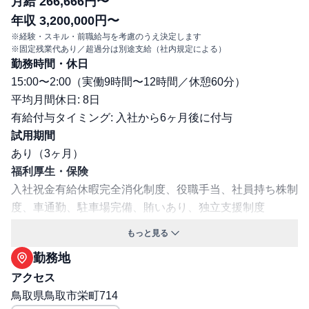
月給 266,666円〜
年収 3,200,000円〜
※経験・スキル・前職給与を考慮のうえ決定します
※固定残業代あり／超過分は別途支給（社内規定による）
勤務時間・休日
15:00〜2:00（実働9時間〜12時間／休憩60分）
平均月間休日: 8日
有給付与タイミング: 入社から6ヶ月後に付与
試用期間
あり（3ヶ月）
福利厚生・保険
⼊社祝⾦有給休暇完全消化制度、役職⼿当、社員持ち株制
度、⾞通勤、駐⾞場完備、賄いあり、独⽴支援制度
マイカー通勤可／駐車場補助あり
もっと見る
保険: 社会保険完備（健康保険・厚生年金・雇用保険・労
勤務地
災保険）
アクセス
職場環境・ルール
鳥取県鳥取市栄町714
受動喫煙対策（喫煙ルール）: 無