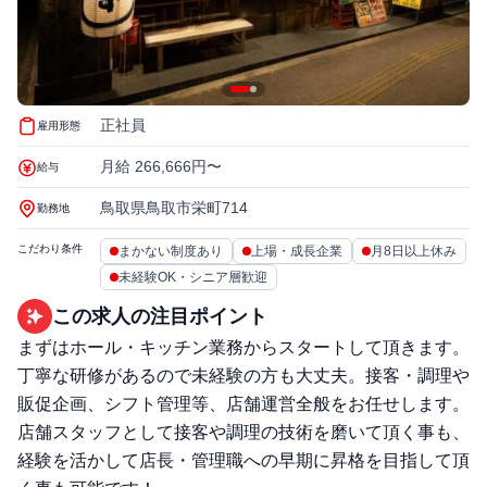
正社員
雇用形態
月給 266,666円〜
給与
鳥取県鳥取市栄町714
勤務地
こだわり条件
まかない制度あり
上場・成長企業
月8日以上休み
未経験OK・シニア層歓迎
この求人の注目ポイント
まずはホール・キッチン業務からスタートして頂きます。
丁寧な研修があるので未経験の⽅も大丈夫。接客・調理や
販促企画、シフト管理等、店舗運営全般をお任せします。
店舗スタッフとして接客や調理の技術を磨いて頂く事も、
経験を活かして店⻑・管理職への早期に昇格を目指して頂