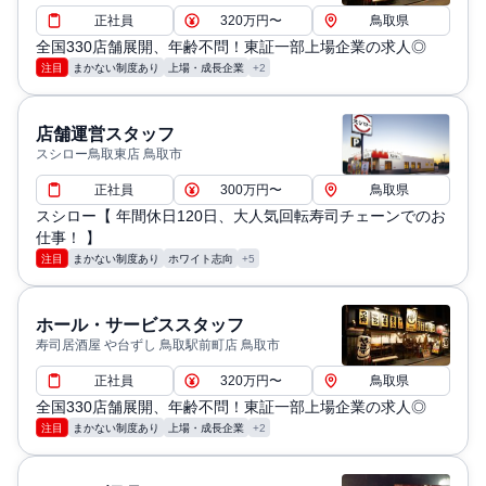
正社員
320万円〜
鳥取県
全国330店舗展開、年齢不問！東証一部上場企業の求人◎
注目
まかない制度あり
上場・成長企業
+2
店舗運営スタッフ
スシロー鳥取東店 鳥取市
正社員
300万円〜
鳥取県
スシロー【 年間休日120日、大人気回転寿司チェーンでのお
仕事！ 】
注目
まかない制度あり
ホワイト志向
+5
ホール・サービススタッフ
寿司居酒屋 や台ずし 鳥取駅前町店 鳥取市
正社員
320万円〜
鳥取県
全国330店舗展開、年齢不問！東証一部上場企業の求人◎
注目
まかない制度あり
上場・成長企業
+2