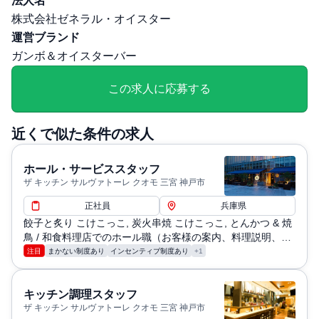
法人名
株式会社ゼネラル・オイスター
運営ブランド
ガンボ＆オイスターバー
この求人に応募する
近くで似た条件の求人
ホール・サービススタッフ
ザ キッチン サルヴァトーレ クオモ 三宮 神戸市
正社員
兵庫県
餃子と炙り こけこっこ, 炭火串焼 こけこっこ, とんかつ & 焼
鳥 / 和食料理店でのホール職（お客様の案内、料理説明、オ
ーダー取り、料理や飲み物の提供）
注目
まかない制度あり
インセンティブ制度あり
+1
キッチン調理スタッフ
ザ キッチン サルヴァトーレ クオモ 三宮 神戸市