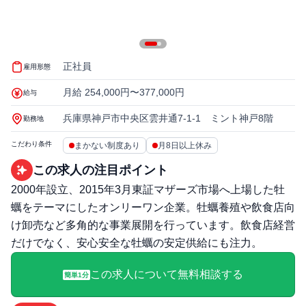
正社員
雇用形態
月給 254,000円〜377,000円
給与
兵庫県神戸市中央区雲井通7-1-1 ミント神戸8階
勤務地
こだわり条件
まかない制度あり
月8日以上休み
この求人の注目ポイント
2000年設立、2015年3月東証マザーズ市場へ上場した牡
蠣をテーマにしたオンリーワン企業。牡蠣養殖や飲食店向
け卸売など多角的な事業展開を行っています。飲食店経営
だけでなく、安心安全な牡蠣の安定供給にも注力。
この求人について無料相談する
簡単1分