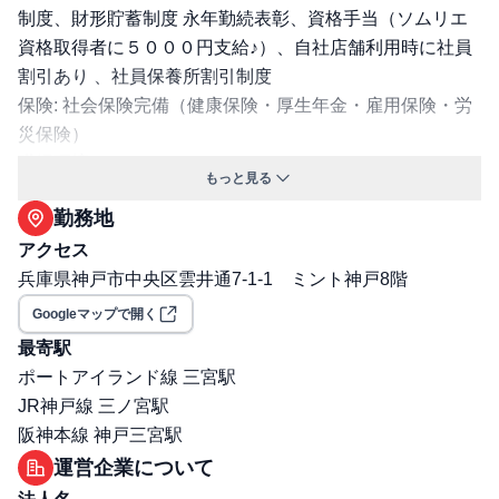
制度、財形貯蓄制度 永年勤続表彰、資格手当（ソムリエ
資格取得者に５０００円支給♪）、自社店舗利用時に社員
割引あり 、社員保養所割引制度
保険: 社会保険完備（健康保険・厚生年金・雇用保険・労
災保険）
職場環境・ルール
もっと見る
受動喫煙対策（喫煙ルール）: 無
勤務地
その他
勤務・休日に関する補足: ・勤務時間： 7:00～16:00（み
アクセス
なし残業50時間給料に含む）・休日：月8～9日（シフト
兵庫県神戸市中央区雲井通7-1-1 ミント神戸8階
制、週休2日）、夏季休暇6日、冬季休暇6日、有給 ※My
Googleマップで開く
Day休暇…年に1度の誕生日や結婚記念日など特別な日に
最寄駅
お休みがとれる制度
ポートアイランド線 三宮駅
JR神戸線 三ノ宮駅
阪神本線 神戸三宮駅
運営企業について