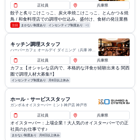
正社員
兵庫県
餃子と炙りこけこっこ、炭火串焼こけこっこ、とんかつ＆焼
鳥 / 和食料理店での調理や仕込み、盛付け、食材の発注業務
注目
まかない制度あり
インセンティブ制度あり
+1
キッチン調理スタッフ
ハーバーカフェ オールデイ ダイニング（兵庫 神
戸） 神戸市
正社員
兵庫県
カフェ【オシャレな店内で、本格的な洋食が経験出来る 関西
圏で調理人材大募集!!】
インセンティブ制度あり
月8日以上休み
ホール・サービススタッフ
ガンボ＆オイスターバー ミント神戸店 神戸市
正社員
兵庫県
オイスターバー：上場企業！大人気のオイスターバーでの正
社員のお仕事です♪
まかない制度あり
月8日以上休み