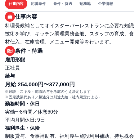
仕事内容
応募条件
条件・待遇
勤務地
企業情報
仕事内容
料理長候補としてオイスターバーレストランに必要な知識
技術を学び、キッチン調理業務全般、スタッフの育成、食
材仕入、在庫管理、メニュー開発等を行います。
条件・待遇
雇用形態
正社員
給与
月給 254,000円〜377,000円
※経験・スキル・前職給与を考慮のうえ決定します
※固定残業代あり／超過分は別途支給（社内規定による）
勤務時間・休日
実働〜8時間／休憩60分
平均月間休日: 9日
福利厚生・保険
制服貸与、食事補助有、福利厚生施設利用補助、持ち株会