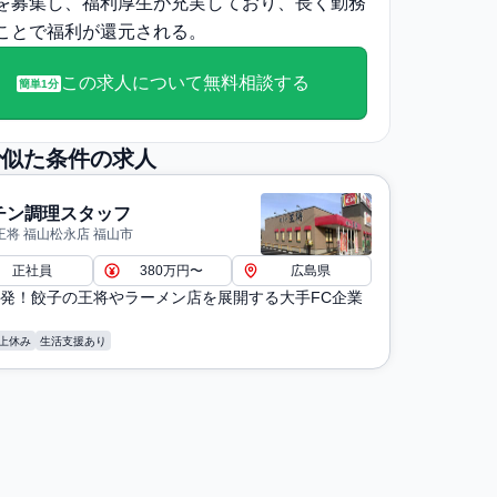
を募集し、福利厚生が充実しており、長く勤務
ことで福利が還元される。
この求人について無料相談する
簡単1分
で似た条件の求人
チン調理スタッフ
王将 福山松永店 福山市
正社員
380万円〜
広島県
発！餃子の王将やラーメン店を展開する大手FC企業
上休み
生活支援あり