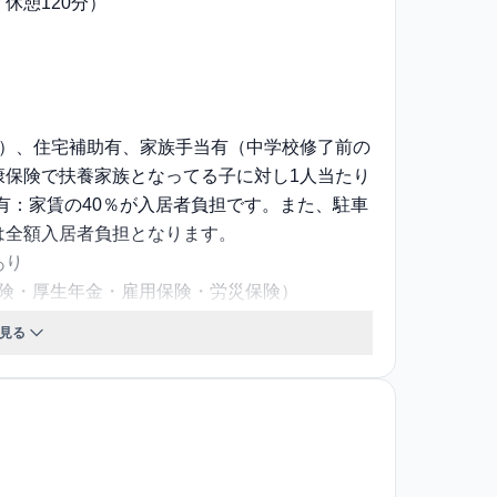
間／休憩120分）
方）、住宅補助有、家族手当有（中学校修了前の
康保険で扶養家族となってる子に対し1人当たり
 寮有：家賃の40％が入居者負担です。また、駐車
は全額入居者負担となります。
あり
保険・厚生年金・雇用保険・労災保険）
 無
見る
接/人事担当者
 歳 65歳まで再雇用制度有