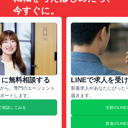
今すぐに。
トに無料相談する
LINEで求人を受
から。専門のエージェント
新着求人やあなたにぴったり
ポートします。
届きます。
で相談してみる
生鮮のLIN
飲食のLIN