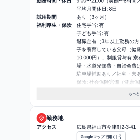
勤務時間・休日
9:00〜21:00（実働〜8時
平均月間休日: 8日
試用期間
あり（3ヶ月）
福利厚生・保険
住宅手当: 有
子ども手当: 有
退職金有（3年以上勤務の
子を養育している父母（健
10,000円）、制服貸与有
場・水道光熱費・自治会費
駐車場補助あり／社宅・寮
保険: 社会保険完備（健康
職場環境・ルール
受動喫煙対策（喫煙ルール）:
もっと
選考プロセス
面接回数: 1回
選考プロセス詳細: 1次：面
その他
退職・定年に関する補足: 60
勤務地
アクセス
広島県福山市今津町2-3-41
Googleマップで開く