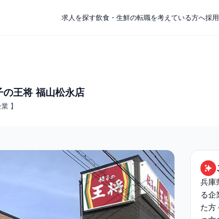
求人を探す
飲食・生鮮の転職を考えている方へ
採用
子の王将 福山松永店
業 】
兵庫
る企
た方