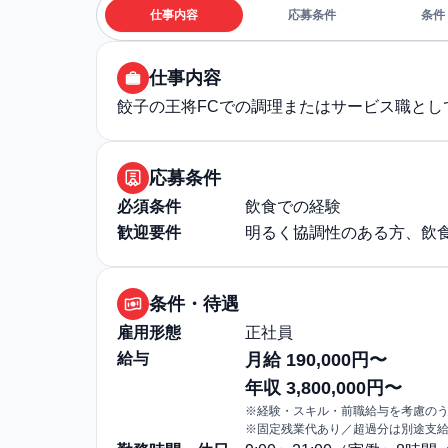
仕事内容
応募条件
条件
仕事内容
餃子の王将FCでの調理またはサービス職とし
応募条件
必須条件
飲食での経験
歓迎要件
明るく協調性のある方、飲
条件・待遇
雇用形態
正社員
給与
月給 190,000円〜
年収 3,800,000円〜
※経験・スキル・前職給与を考慮の
※固定残業代あり／超過分は別途支