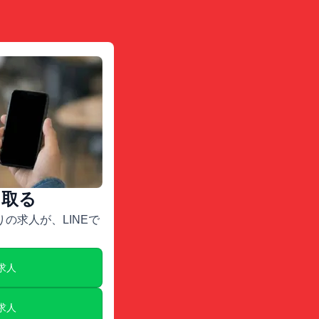
け取る
の求人が、LINEで
E求人
E求人