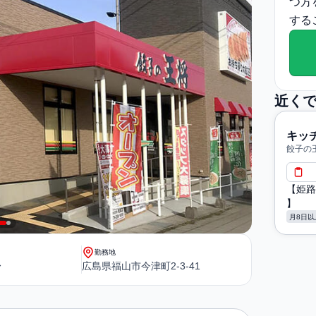
つ方
する
近く
キッ
餃子の
【姫路
】
月8日以
勤務地
〜
広島県福山市今津町2-3-41