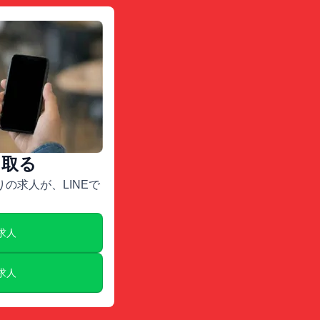
け取る
の求人が、LINEで
E求人
E求人