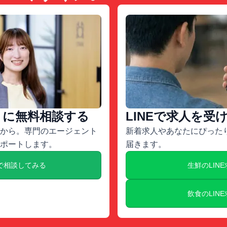
トに無料相談する
LINEで求人を受
から。専門のエージェント
新着求人やあなたにぴったり
ポートします。
届きます。
で相談してみる
生鮮のLIN
飲食のLIN