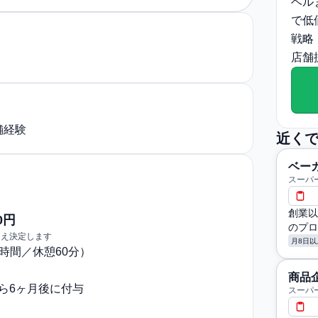
ベル
で低
戦略
店舗
舗経験
近く
ベー
スーパ
創業以
0円
のプロ
うえ決定します
月8日以
〜9時間／休憩60分）
商品
から6ヶ月後に付与
スーパ