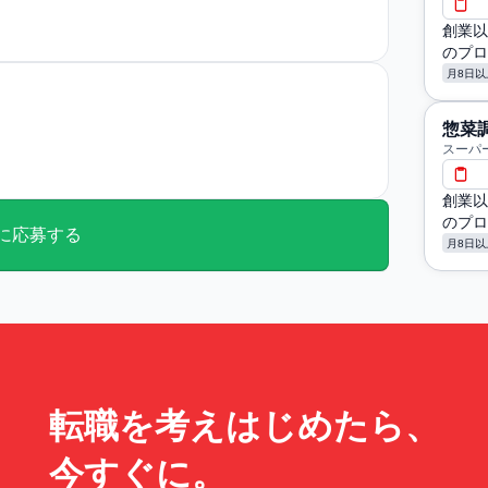
創業以
のプロ
月8日以
惣菜
スーパ
創業以
のプロ
に応募する
月8日以
転職を考えはじめたら、
今すぐに。