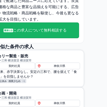
まで配慮した商品ニーズに応えています。良質
価格な商品と豊富な品揃えを可能にする、広告
・物流戦略・商品戦略を駆使し、今後も更なる
拡大を目指しています。
この求人について無料相談する
簡単1分
で似た条件の求人
カリー製造・販売
ー三和 横須賀店 横須賀市
契約社員
神奈川県
来、赤字決算なし。安定の三和で、腰を据えて「食
」を目指しませんか？
上休み
残業少なめ
+1
企画・開発
ー三和 横須賀店 横須賀市
契約社員
神奈川県