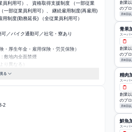
創業以
業員利用可）、 資格取得支援制度 （一部従業
のプロ
（一部従業員利用可）、 継続雇用制度(再雇用)
月8日以
雇用制度(勤務延長) （全従業員利用可）
青果
勤可／バイク通勤可／社宅・寮あり
スーパ
創業以
保険・厚生年金・雇用保険・労災保険）
のプロ
: 敷地内全面禁煙
月8日以
により異なる）
見る
精肉
残業代支給方法：みなし残業代 (約20時間分/約
スーパ
創業以
子寮があります（月2万2000円・朝・晩の食事
のプロ
は、チーフ職以上の既婚者が入居できます。
-2
月8日以
鮮魚
スーパ