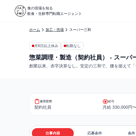
食の現場を知る
飲食・生鮮専門転職エージェント
ホーム
加工・売場
スーパー三和
月8日以上休み
転勤なし
惣菜調理・製造（契約社員） - スーパ
創業以来、赤字決算なし。安定の三和で、腰を据えて「
雇用形態
給与
契約社員
月給 330,000円〜
仕事内容
応募条件
条件