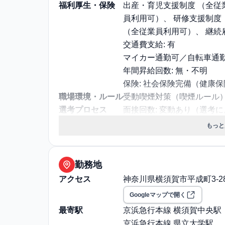
福利厚生・保険
出産・育児支援制度 （全従
員利用可）、 研修支援制度 
（全従業員利用可）、 継続
交通費支給: 有
マイカー通勤可／自転車通
年間昇給回数: 無・不明
保険: 社会保険完備（健康
職場環境・ルール
受動喫煙対策（喫煙ルール）
選考プロセス
面接回数: 変動あり（選考
選考プロセス詳細: 対面
もっと
その他
給与・残業に関する補足: ◆
7万円)
通勤・住居に関する補足: 男
勤務地
あり）。また社宅について
アクセス
神奈川県横須賀市平成町3-28
Googleマップで開く
最寄駅
京浜急行本線 横須賀中央駅
京浜急行本線 県立大学駅