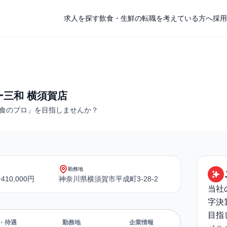
求人を探す
飲食・生鮮の転職を考えている方へ
採用
ー三和 横須賀店
食のプロ」を目指しませんか？
勤務地
410,000円
神奈川県横須賀市平成町3-28-2
当社
字決
目指
・待遇
勤務地
企業情報