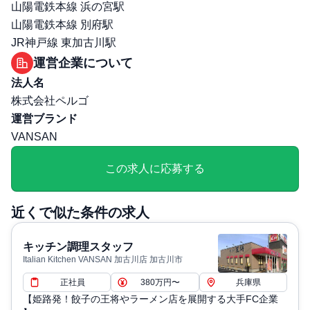
職場環境・ルール
山陽電鉄本線 浜の宮駅
受動喫煙対策（喫煙ルール）: 無
山陽電鉄本線 別府駅
選考プロセス
JR神戸線 東加古川駅
面接回数: 1回
運営企業について
選考プロセス詳細: 1次：面接/人事担当者
法人名
その他
株式会社ペルゴ
退職・定年に関する補足: 60 歳 65歳まで再雇用制度有
運営ブランド
VANSAN
この求人に応募する
近くで似た条件の求人
キッチン調理スタッフ
Italian Kitchen VANSAN 加古川店 加古川市
正社員
380万円〜
兵庫県
【姫路発！餃子の王将やラーメン店を展開する大手FC企業