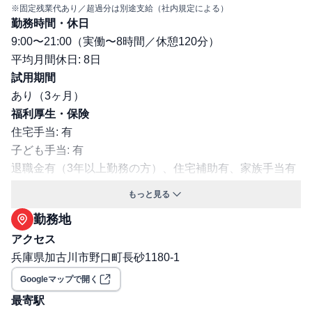
※固定残業代あり／超過分は別途支給（社内規定による）
勤務時間・休日
9:00〜21:00（実働〜8時間／休憩120分）
平均月間休日: 8日
試用期間
あり（3ヶ月）
福利厚生・保険
住宅手当: 有
子ども手当: 有
退職金有（3年以上勤務の方）、住宅補助有、家族手当有
（中学校修了前の子を養育している父母（健康保険で扶養
もっと見る
家族となってる子に対し1人当たり10,000円）、制服貸与
勤務地
有 寮有：家賃の40％が入居者負担です。また、駐車場・
アクセス
水道光熱費・自治会費は全額入居者負担となります。
兵庫県加古川市野口町長砂1180-1
駐車場補助あり／社宅・寮あり
保険: 社会保険完備（健康保険・厚生年金・雇用保険・労
Googleマップで開く
災保険）
最寄駅