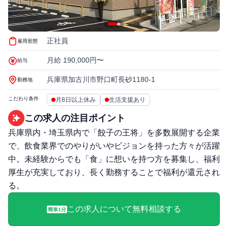
正社員
雇用形態
月給 190,000円〜
給与
兵庫県加古川市野口町長砂1180-1
勤務地
こだわり条件
月8日以上休み
生活支援あり
この求人の注目ポイント
兵庫県内・埼玉県内で「餃子の王将」を多数展開する企業
で、飲食業界でのやりがいやビジョンを持った方々が活躍
中。未経験からでも「食」に想いを持つ方を募集し、福利
厚生が充実しており、長く勤務することで福利が還元され
る。
この求人について無料相談する
簡単1分