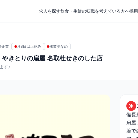
求人を探す
飲食・生鮮の転職を考えている方へ
採用
長企業
月8日以上休み
残業少なめ
 やきとりの扇屋 名取杜せきのした店
ます♪
備長
扇屋
境で