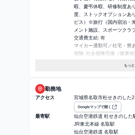
暇、慶弔休暇、研修制度あ
度、ストックオプションあ
ビス）※旅行（国内宿泊・
メント施設、スポーツクラ
交通費支給: 有
マイカー通勤可／社宅・寮
保険: 社会保険完備（健康
職場環境・ルール
受動喫煙対策（喫煙ルール）:
もっと
選考プロセス
面接回数: 1回
選考プロセス詳細: 1次：
ト）
勤務地
その他
勤務・休日に関する補足: 
アクセス
宮城県名取市杜せきのした2-2
退職・定年に関する補足: 6
Googleマップで開く
降もアルバイト勤務あり
最寄駅
通勤・住居に関する補足: 
仙台空港鉄道 杜せきのした
JR東北本線 名取駅
仙台空港鉄道 名取駅