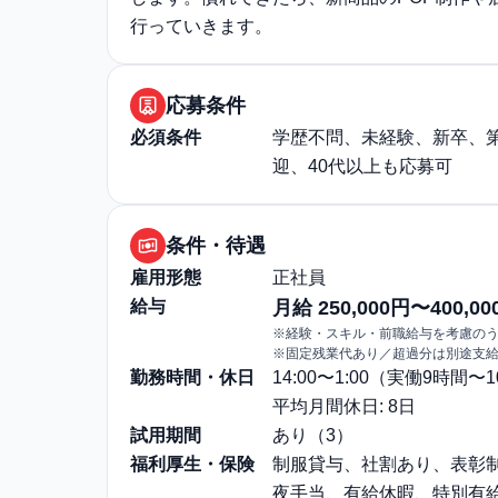
行っていきます。
応募条件
必須条件
学歴不問、未経験、新卒、第
迎、40代以上も応募可
条件・待遇
雇用形態
正社員
給与
月給 250,000円〜400,00
※経験・スキル・前職給与を考慮の
※固定残業代あり／超過分は別途支
勤務時間・休日
14:00〜1:00（実働9時間
平均月間休日: 8日
試用期間
あり（3）
福利厚生・保険
制服貸与、社割あり、表彰制
夜手当、有給休暇、特別有