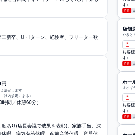
す♪
注目
店舗
やきと
二新卒、U・Iターン、経験者、フリーター歓
お客様
す♪
注目
ホー
0円
オオギ
うえ決定します
給（社内規定による）
〜10時間／休憩60分）
お客様
す♪
注目
度あり(店長会議で成果を表彰)、家族手当、深
給休暇、病気有給休暇、産前産後休暇、育児休