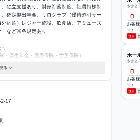
ホー
やきと
り、独立支援あり、財形貯蓄制度、社員持株制
り、確定拠出年金、リロクラブ（優待割引サー
海外宿泊）レジャー施設、飲食店、アミューズ
お客様
す♪
ブ など※各規定あり
注目
あり
ホー
保険・厚生年金・雇用保険・労災保険）
やきと
 無
見る
お客様
対面もしくはリモートでの実施（基本的にリモー
す♪
注目
店舗により営業時間は多少異なります
-17
5歳定年、その後70歳まで再雇用あり、70歳以
社宅あり、敷金・礼金ゼロ(会社負担※転勤時）
駅