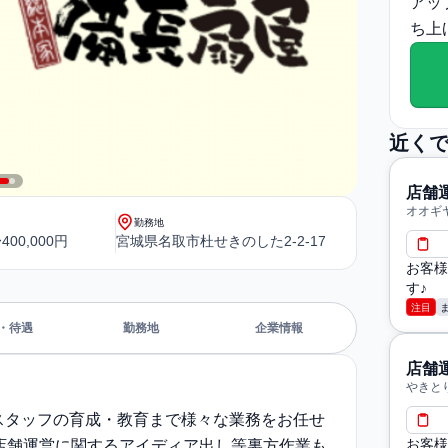
アッ
ち上
近く
店舗
オオギ
勤務地
400,000円
宮城県名取市杜せきのした2-2-17
お客様
す♪
注目
・待遇
勤務地
企業情報
店舗
やきと
スタッフの育成・教育まで様々な業務をお任せ
お客様
店舗運営に関するアイディア出し等裏方作業も