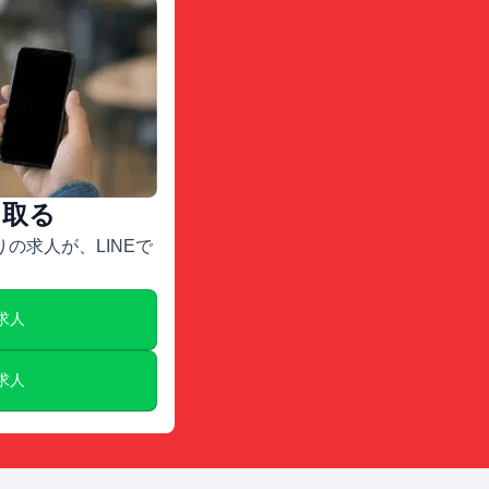
け取る
の求人が、LINEで
E求人
E求人