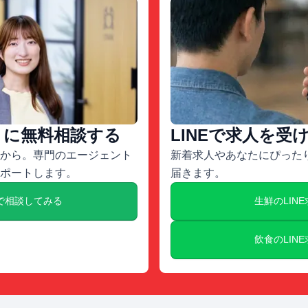
トに無料相談する
LINEで求人を受
から。専門のエージェント
新着求人やあなたにぴったり
ポートします。
届きます。
で相談してみる
生鮮のLIN
飲食のLIN