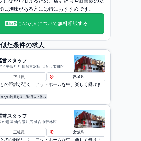
プしながら働けるため、店舗経営や新業態の立
げに興味がある方には特におすすめです。
この求人について無料相談する
簡単1分
で似た条件の求人
運営スタッフ
ヤと宇奈とと 仙台富沢店 仙台市太白区
正社員
宮城県
との距離が近く、アットホームな中、楽しく働けま
まかない制度あり
月8日以上休み
運営スタッフ
りの扇屋 仙台荒井店 仙台市若林区
正社員
宮城県
との距離が近く、アットホームな中、楽しく働けま