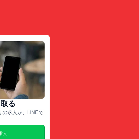
け取る
の求人が、LINEで
E求人